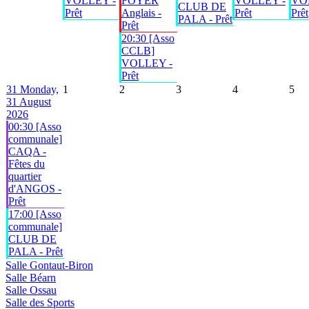
VOLLEY -
FOYER
VOLLEY -
VO
CLUB DE
Prêt
Anglais -
Prêt
Prêt
PALA - Prêt
Prêt
20:30 [Asso
CCLB]
VOLLEY -
Prêt
31
Monday,
1
2
3
4
5
31 August
2026
00:30 [Asso
communale]
CAQA -
Fêtes du
quartier
d'ANGOS -
Prêt
17:00 [Asso
communale]
CLUB DE
PALA - Prêt
Salle Gontaut-Biron
Salle Béarn
Salle Ossau
Salle des Sports