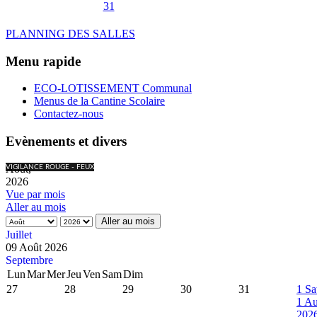
31
PLANNING DES SALLES
Menu rapide
ECO-LOTISSEMENT Communal
Menus de la Cantine Scolaire
Contactez-nous
Evènements et divers
Août,
VIGILANCE ROUGE - FEUX
2026
Vue par mois
Aller au mois
Aller au mois
Juillet
09 Août 2026
Septembre
Lun
Mar
Mer
Jeu
Ven
Sam
Dim
27
28
29
30
31
1
Sa
1 Au
202