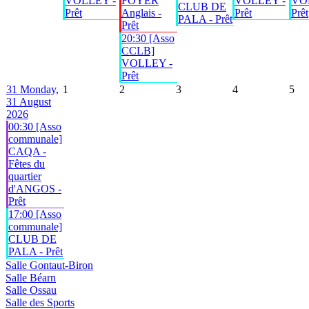
VOLLEY -
FOYER
VOLLEY -
VO
CLUB DE
Prêt
Anglais -
Prêt
Prêt
PALA - Prêt
Prêt
20:30 [Asso
CCLB]
VOLLEY -
Prêt
31
Monday,
1
2
3
4
5
31 August
2026
00:30 [Asso
communale]
CAQA -
Fêtes du
quartier
d'ANGOS -
Prêt
17:00 [Asso
communale]
CLUB DE
PALA - Prêt
Salle Gontaut-Biron
Salle Béarn
Salle Ossau
Salle des Sports