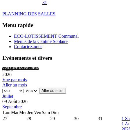
31
PLANNING DES SALLES
Menu rapide
ECO-LOTISSEMENT Communal
Menus de la Cantine Scolaire
Contactez-nous
Evènements et divers
Août,
VIGILANCE ROUGE - FEUX
2026
Vue par mois
Aller au mois
Aller au mois
Juillet
09 Août 2026
Septembre
Lun
Mar
Mer
Jeu
Ven
Sam
Dim
27
28
29
30
31
1
Sa
1 Au
202