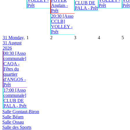
VOLLEY -
FOYER
VOLLEY -
VO
CLUB DE
Prêt
Anglais -
Prêt
Prêt
PALA - Prêt
Prêt
20:30 [Asso
CCLB]
VOLLEY -
Prêt
31
Monday,
1
2
3
4
5
31 August
2026
00:30 [Asso
communale]
CAQA -
Fêtes du
quartier
d'ANGOS -
Prêt
17:00 [Asso
communale]
CLUB DE
PALA - Prêt
Salle Gontaut-Biron
Salle Béarn
Salle Ossau
Salle des Sports