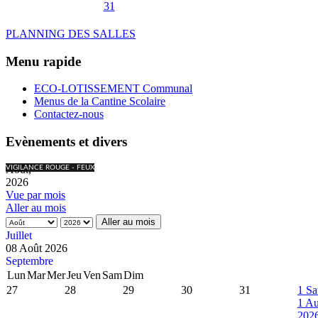
31
PLANNING DES SALLES
Menu rapide
ECO-LOTISSEMENT Communal
Menus de la Cantine Scolaire
Contactez-nous
Evènements et divers
Août,
VIGILANCE ROUGE - FEUX
2026
Vue par mois
Aller au mois
Aller au mois
Juillet
08 Août 2026
Septembre
Lun
Mar
Mer
Jeu
Ven
Sam
Dim
27
28
29
30
31
1
Sa
1 Au
202