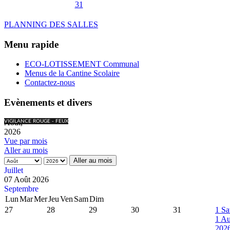
31
PLANNING DES SALLES
Menu rapide
ECO-LOTISSEMENT Communal
Menus de la Cantine Scolaire
Contactez-nous
Evènements et divers
Août,
VIGILANCE ROUGE - FEUX
2026
Vue par mois
Aller au mois
Aller au mois
Juillet
07 Août 2026
Septembre
Lun
Mar
Mer
Jeu
Ven
Sam
Dim
27
28
29
30
31
1
Sa
1 Au
202