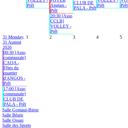
VOLLEY -
FOYER
VOLLEY -
VO
CLUB DE
Prêt
Anglais -
Prêt
Prêt
PALA - Prêt
Prêt
20:30 [Asso
CCLB]
VOLLEY -
Prêt
31
Monday,
1
2
3
4
5
31 August
2026
00:30 [Asso
communale]
CAQA -
Fêtes du
quartier
d'ANGOS -
Prêt
17:00 [Asso
communale]
CLUB DE
PALA - Prêt
Salle Gontaut-Biron
Salle Béarn
Salle Ossau
Salle des Sports