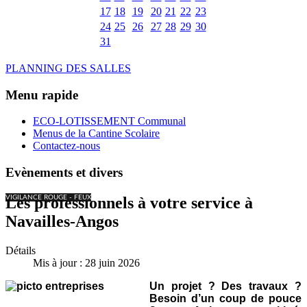
17
18
19
20
21
22
23
24
25
26
27
28
29
30
31
PLANNING DES SALLES
Menu rapide
ECO-LOTISSEMENT Communal
Menus de la Cantine Scolaire
Contactez-nous
Evènements et divers
VIGILANCE ROUGE - FEUX
Les professionnels à votre service à
Navailles-Angos
Détails
Mis à jour : 28 juin 2026
Un projet ? Des travaux ?
Besoin d’un coup de pouce