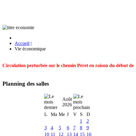
Accueil
|
Vie économique
Circulation perturbée sur le chemin Péret en raison du début des t
Planning des salles
Août
2026
L
Ma
Me
J
V
S
D
1
2
3
4
5
6
7
8
9
10
11
12
13
14
15
16