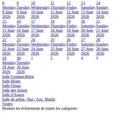
8
9
10
11
12
13
14
Monday,
Tuesday,
Wednesday,
Thursday,
Friday,
Saturday,
Sunday,
8 June
9 June
10 June
11 June
12 June
13 June
14 June
2026
2026
2026
2026
2026
2026
2026
15
16
17
18
19
20
21
Monday,
Tuesday,
Wednesday,
Thursday,
Friday,
Saturday,
Sunday,
15 June
16 June
17 June
18 June
19 June
20 June
21 June
2026
2026
2026
2026
2026
2026
2026
22
23
24
25
26
27
28
Monday,
Tuesday,
Wednesday,
Thursday,
Friday,
Saturday,
Sunday,
22 June
23 June
24 June
25 June
26 June
27 June
28 June
2026
2026
2026
2026
2026
2026
2026
29
30
1
2
3
4
5
Monday,
Tuesday,
29 June
30 June
2026
2026
Salle Gontaut-Biron
Salle Béarn
Salle Ossau
Salle des Sports
Salle d'Angos
Salle de prépa / Bar / Anc. Mairie
Toutes
Montrer les événements de toutes les catégories