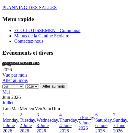
PLANNING DES SALLES
Menu rapide
ECO-LOTISSEMENT Communal
Menus de la Cantine Scolaire
Contactez-nous
Evènements et divers
Juin,
VIGILANCE ROUGE - FEUX
2026
Vue par mois
Aller au mois
Aller au mois
Mai
Juin 2026
Juillet
Lun
Mar
Mer
Jeu
Ven
Sam
Dim
1
2
3
4
6
7
5
Friday,
Monday,
Tuesday,
Wednesday,
Thursday,
Saturday,
Sunday,
5 June
1 June
2 June
3 June
4 June
6 June
7 June
2026
2026
2026
2026
2026
2026
2026