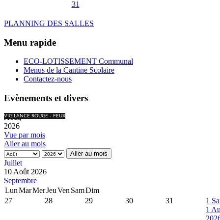
31
PLANNING DES SALLES
Menu rapide
ECO-LOTISSEMENT Communal
Menus de la Cantine Scolaire
Contactez-nous
Evènements et divers
Août,
VIGILANCE ROUGE - FEUX
2026
Vue par mois
Aller au mois
Aller au mois
Juillet
10 Août 2026
Septembre
Lun
Mar
Mer
Jeu
Ven
Sam
Dim
27
28
29
30
31
1
Sa
1 Au
202