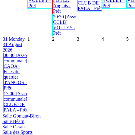
VOLLEY -
FOYER
VOLLEY -
VO
CLUB DE
Prêt
Anglais -
Prêt
Prêt
PALA - Prêt
Prêt
20:30 [Asso
CCLB]
VOLLEY -
Prêt
31
Monday,
1
2
3
4
5
31 August
2026
00:30 [Asso
communale]
CAQA -
Fêtes du
quartier
d'ANGOS -
Prêt
17:00 [Asso
communale]
CLUB DE
PALA - Prêt
Salle Gontaut-Biron
Salle Béarn
Salle Ossau
Salle des Sports