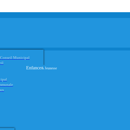
 Conseil Municipal
eil
Enfance
& Jeunesse
cipal
ommunale
aux