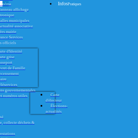
Infos
Cinéma
Pratiques
anneau affichage
ctronique
alles municipales
ctualité associative
es mairie
rance Services
 officiels
rte d'Identité
rte grise
asseport
vret de Famille
ecensement
aire
éléservices
ons gouvernementales
Carte
t numéros utiles
d'électeur
Élections-
actualités
té
e, collecte déchets &
restations