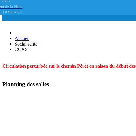
 Idélis
nt de la Fibre
T DES EAUX
Accueil
|
Social santé
|
CCAS
Circulation perturbée sur le chemin Péret en raison du début des t
Planning des salles