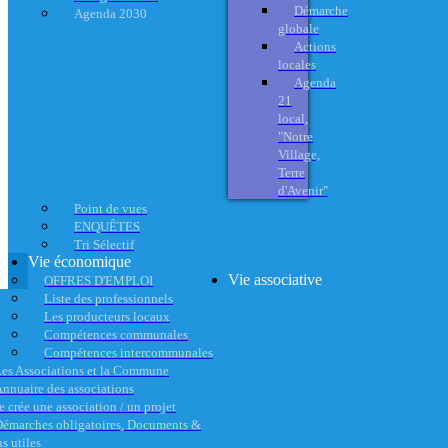
Démarche
Agenda 2030
globale
Actions
locales
Agenda
21
local,
"Notre
Village,
Terre
d'Avenir"
Point de vues
ENQUÊTES
Tri Sélectif
Vie économique
Vie associative
OFFRES D'EMPLOI
Liste des professionnels
Les producteurs locaux
Compétences communales
Compétences intercommunales
es Associations et la Commune
nnuaire des associations
e crée une association / un projet
émarches obligatoires, Documents &
s utiles