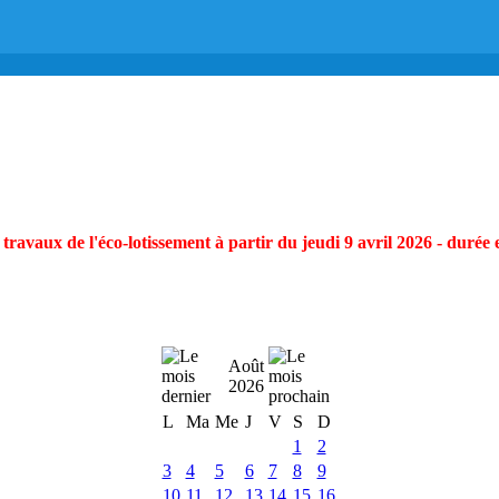
ravaux de l'éco-lotissement à partir du jeudi 9 avril 2026 - durée 
Août
2026
L
Ma
Me
J
V
S
D
1
2
3
4
5
6
7
8
9
10
11
12
13
14
15
16