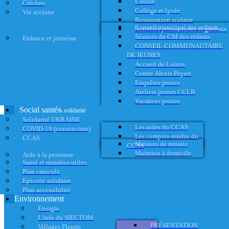
L'école
Crèches
Collège et lycée
Vie scolaire
Restauration scolaire
Conseil municipal des enfants
Activités périscolaires et garderie
Séances du CM des enfants
Enfance et jeunesse
CONSEIL COMMUNAUTAIRE
DE JEUNES
Accueil de Loisirs
Centre Alexis Peyret
Enquêtes jeunes
Ateliers jeunes CCLB
Vacances jeunes
Social santé
& solidarité
Solidarité UKRAINE
Les aides du CCAS
COVID-19 (coronavirus)
Les comptes-rendus du
CCAS
Maisons de retraite
CCAS
Maintien à domicile
Aide à la personne
Santé et numéros utiles
Plan canicule
Epicerie solidaire
Plan accessibilité
Environnement
Energie
L'info du SIECTOM
PRÉSENTATION
Villages Fleuris