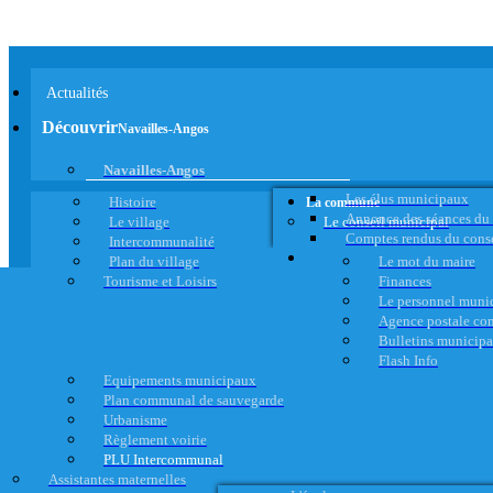
Actualités
Découvrir
Navailles-Angos
Navailles-Angos
Les élus municipaux
Histoire
La commune
Annonce des séances du
Le village
Le conseil municipal
Comptes rendus du cons
Intercommunalité
Plan du village
Le mot du maire
Tourisme et Loisirs
Finances
Le personnel muni
Agence postale c
Bulletins municip
Flash Info
Equipements municipaux
Plan communal de sauvegarde
Urbanisme
Règlement voirie
PLU Intercommunal
Assistantes maternelles