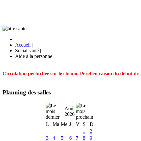
Accueil
|
Social santé
|
Aide à la personne
Circulation perturbée sur le chemin Péret en raison du début des t
Planning des salles
Août
2026
L
Ma
Me
J
V
S
D
1
2
3
4
5
6
7
8
9