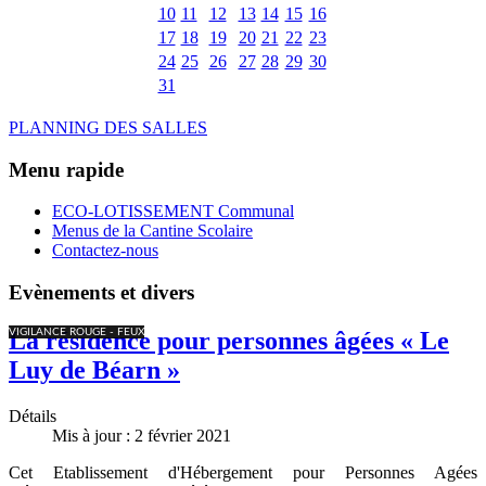
10
11
12
13
14
15
16
17
18
19
20
21
22
23
24
25
26
27
28
29
30
31
PLANNING DES SALLES
Menu rapide
ECO-LOTISSEMENT Communal
Menus de la Cantine Scolaire
Contactez-nous
Evènements et divers
VIGILANCE ROUGE - FEUX
La résidence pour personnes âgées « Le
Luy de Béarn »
Détails
Mis à jour : 2 février 2021
Cet Etablissement d'Hébergement pour Personnes Agées