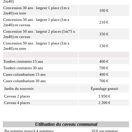
2m40)
Concession 30 ans : largeur 1 place (1m x
100 €
2m40) en terre
Concession 50 ans : largeur 1 place (1m x
210 €
2m40) en caveau
Concession 50 ans : largeur 2 places (1m75 x
350 €
2m40) en caveau
Concession 50 ans : largeur 1 place (1m x
150 €
2m40) en terre
Tombes cinéraires 15 ans
400 €
Tombes cinéraires 30 ans
700 €
Cases columbarium 15 ans
400 €
Cases columbarium 30 ans
700 €
Jardin du souvenir
Épandage gratuit
Caveau 2 places
1 950 €
Caveau 4 places
2 200 €
Utilisation du caveau communal
Par semaine jusqu'à 4 semaines
10 € par semaine