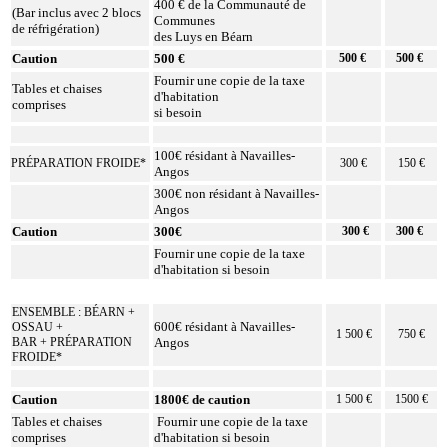
400 € de la Communauté de
(Bar inclus avec 2 blocs
Communes
de réfrigération)
des Luys en Béarn
Caution
500 €
500 €
500 €
Fournir une copie de la taxe
Tables et chaises
d'habitation
comprises
si besoin
100€ résidant à Navailles-
PRÉPARATION FROIDE*
300 €
150 €
Angos
300€ non résidant à Navailles-
Angos
Caution
300€
300 €
300 €
Fournir une copie de la taxe
d'habitation si besoin
ENSEMBLE : BÉARN +
600€ résidant à Navailles-
OSSAU +
1 500 €
750 €
BAR + PRÉPARATION
Angos
FROIDE*
Caution
1800€ de caution
1 500 €
1500 €
Tables et chaises
Fournir une copie de la taxe
comprises
d'habitation si besoin