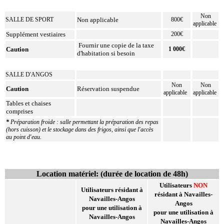
Non
SALLE DE SPORT
Non applicable
800€
applicable
Supplément vestiaires
200€
Fournir une copie de la taxe
Caution
1 000€
d'habitation si besoin
SALLE D'ANGOS
Non
Non
Caution
Réservation suspendue
applicable
applicable
Tables et chaises
comprises
*
Préparation froide : salle permettant la préparation des repas
(hors cuisson) et le stockage dans des frigos, ainsi que l'accès
au point d'eau.
Location matériel: (durée de location de 48h)
Utilisateurs
NON
Utilisateurs résidant à
résidant à Navailles-
Navailles-Angos
Angos
pour une utilisation à
pour une utilisation à
Navailles-Angos
Navailles-Angos