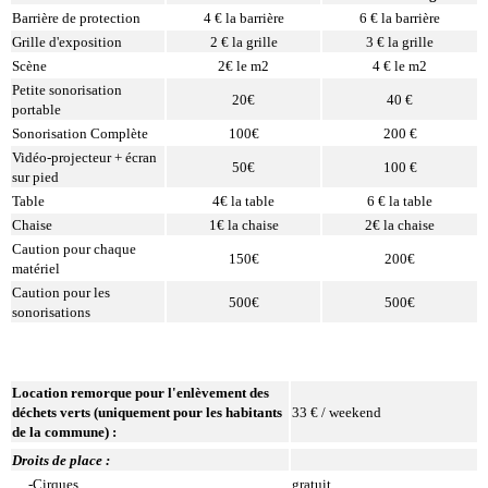
Barrière de protection
4 € la barrière
6 € la barrière
Grille d'exposition
2 € la grille
3 € la grille
Scène
2€ le m2
4 € le m2
Petite sonorisation
20€
40 €
portable
Sonorisation Complète
100€
200 €
Vidéo-projecteur + écran
50€
100 €
sur pied
Table
4€ la table
6 € la table
Chaise
1€ la chaise
2€ la chaise
Caution pour chaque
150€
200€
matériel
Caution pour les
500€
500€
sonorisations
Location remorque pour l'enlèvement des
déchets verts (uniquement pour les habitants
33 € / weekend
de la commune) :
Droits de place :
-Cirques
gratuit