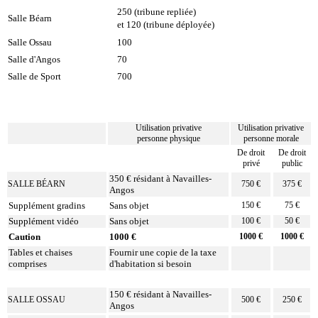
250 (tribune repliée)
Salle Béarn
et 120 (tribune déployée)
Salle Ossau
100
Salle d'Angos
70
Salle de Sport
700
Utilisation privative
Utilisation privative
personne physique
personne morale
De droit
De droit
privé
public
350 € résidant à Navailles-
SALLE BÉARN
750 €
375 €
Angos
Supplément gradins
Sans objet
150 €
75 €
Supplément vidéo
Sans objet
100 €
50 €
Caution
1000 €
1000 €
1000 €
Tables et chaises
Fournir une copie de la taxe
comprises
d'habitation si besoin
150 € résidant à Navailles-
SALLE OSSAU
500 €
250 €
Angos