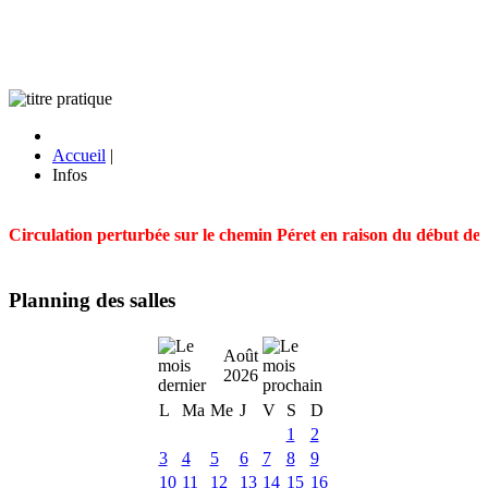
Accueil
|
Infos
Circulation perturbée sur le chemin Péret en raison du début des t
Planning des salles
Août
2026
L
Ma
Me
J
V
S
D
1
2
3
4
5
6
7
8
9
10
11
12
13
14
15
16