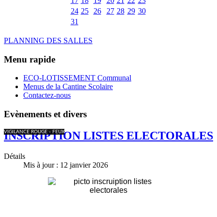
17
18
19
20
21
22
23
24
25
26
27
28
29
30
31
PLANNING DES SALLES
Menu rapide
ECO-LOTISSEMENT Communal
Menus de la Cantine Scolaire
Contactez-nous
Evènements et divers
VIGILANCE ROUGE - FEUX
INSCRIPTION LISTES ELECTORALES
Détails
Mis à jour : 12 janvier 2026