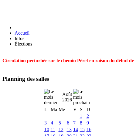
Accueil
|
Infos
|
Élections
Circulation perturbée sur le chemin Péret en raison du début des t
Planning des salles
Août
2026
L
Ma
Me
J
V
S
D
1
2
3
4
5
6
7
8
9
10
11
12
13
14
15
16