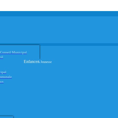
 Conseil Municipal
eil
Enfance
& Jeunesse
cipal
ommunale
aux