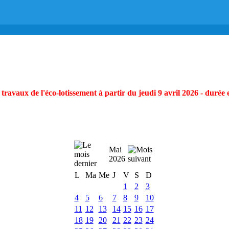
ravaux de l'éco-lotissement à partir du jeudi 9 avril 2026 - durée 
Mai
2026
L
Ma
Me
J
V
S
D
1
2
3
4
5
6
7
8
9
10
11
12
13
14
15
16
17
18
19
20
21
22
23
24