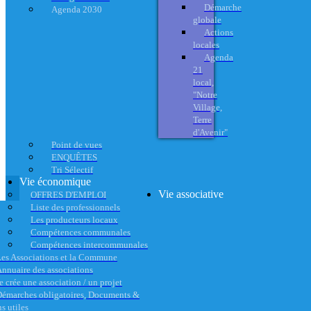
Démarche
Agenda 2030
globale
Actions
locales
Agenda
21
local,
"Notre
Village,
Terre
d'Avenir"
Point de vues
ENQUÊTES
Tri Sélectif
Vie économique
Vie associative
OFFRES D'EMPLOI
Liste des professionnels
Les producteurs locaux
Compétences communales
Compétences intercommunales
es Associations et la Commune
nnuaire des associations
e crée une association / un projet
émarches obligatoires, Documents &
s utiles