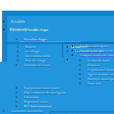
Actualités
Découvrir
Navailles-Angos
Navailles-Angos
Les élus municipaux
Histoire
La commune
Annonce des séances du
Le village
Le conseil municipal
Comptes rendus du cons
Intercommunalité
Plan du village
Le mot du maire
Tourisme et Loisirs
Finances
Le personnel muni
Agence postale c
Bulletins municip
Flash Info
Equipements municipaux
Plan communal de sauvegarde
Urbanisme
Règlement voirie
PLU Intercommunal
Assistantes maternelles