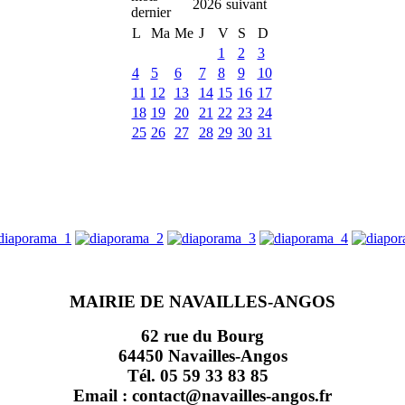
2026
L
Ma
Me
J
V
S
D
1
2
3
4
5
6
7
8
9
10
11
12
13
14
15
16
17
18
19
20
21
22
23
24
25
26
27
28
29
30
31
MAIRIE DE NAVAILLES-ANGOS
62 rue du Bourg
64450 Navailles-Angos
Tél. 05 59 33 83 85
Email : contact@navailles-angos.fr