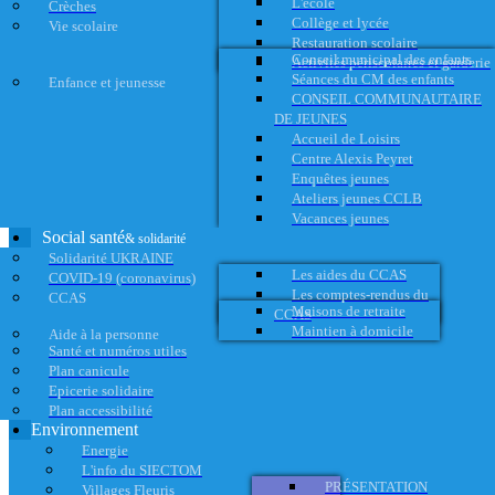
L'école
Crèches
Collège et lycée
Vie scolaire
Restauration scolaire
Conseil municipal des enfants
Activités périscolaires et garderie
Séances du CM des enfants
Enfance et jeunesse
CONSEIL COMMUNAUTAIRE
DE JEUNES
Accueil de Loisirs
Centre Alexis Peyret
Enquêtes jeunes
Ateliers jeunes CCLB
Vacances jeunes
Social santé
& solidarité
Solidarité UKRAINE
Les aides du CCAS
COVID-19 (coronavirus)
Les comptes-rendus du
CCAS
Maisons de retraite
CCAS
Maintien à domicile
Aide à la personne
Santé et numéros utiles
Plan canicule
Epicerie solidaire
Plan accessibilité
Environnement
Energie
L'info du SIECTOM
PRÉSENTATION
Villages Fleuris