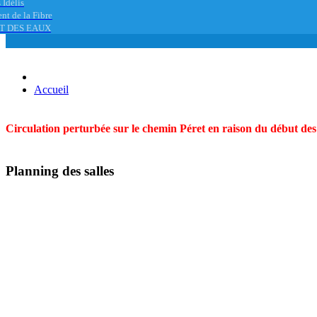
 Idélis
nt de la Fibre
T DES EAUX
Accueil
Circulation perturbée sur le chemin Péret en raison du début des t
Planning des salles