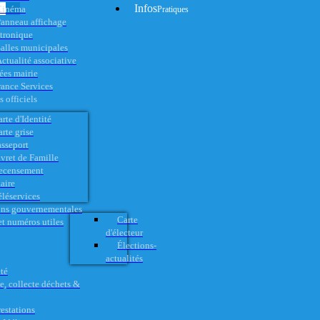
Infos
Cinéma
Pratiques
anneau affichage
ctronique
alles municipales
ctualité associative
es mairie
rance Services
 officiels
rte d'Identité
rte grise
asseport
vret de Famille
ecensement
aire
éléservices
ons gouvernementales
Carte
t numéros utiles
d'électeur
Élections-
actualités
té
e, collecte déchets &
restations