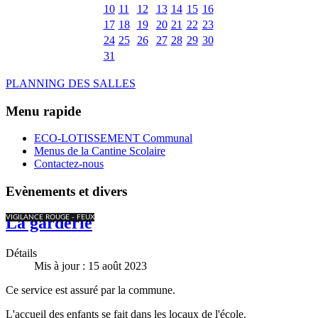
10
11
12
13
14
15
16
17
18
19
20
21
22
23
24
25
26
27
28
29
30
31
PLANNING DES SALLES
Menu rapide
ECO-LOTISSEMENT Communal
Menus de la Cantine Scolaire
Contactez-nous
Evènements et divers
VIGILANCE ROUGE - FEUX
La garderie
Détails
Mis à jour : 15 août 2023
Ce service est assuré par la commune.
L'accueil des enfants se fait dans les locaux de l'école.