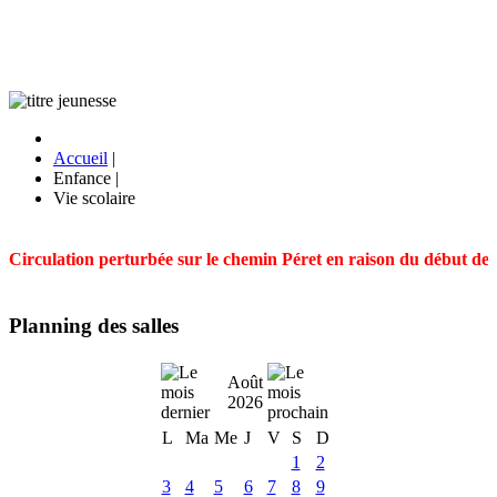
Accueil
|
Enfance
|
Vie scolaire
Circulation perturbée sur le chemin Péret en raison du début des t
Planning des salles
Août
2026
L
Ma
Me
J
V
S
D
1
2
3
4
5
6
7
8
9