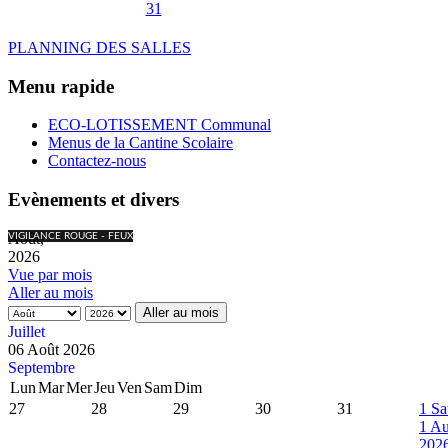
31
PLANNING DES SALLES
Menu rapide
ECO-LOTISSEMENT Communal
Menus de la Cantine Scolaire
Contactez-nous
Evènements et divers
Août,
VIGILANCE ROUGE - FEUX
2026
Vue par mois
Aller au mois
Aller au mois
Juillet
06 Août 2026
Septembre
Lun
Mar
Mer
Jeu
Ven
Sam
Dim
27
28
29
30
31
1
Sa
1 Au
202