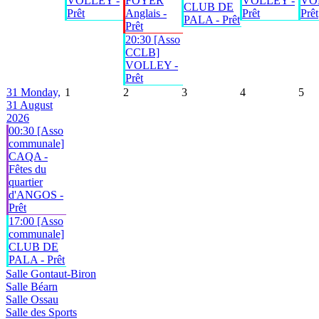
VOLLEY -
FOYER
VOLLEY -
VO
CLUB DE
Prêt
Anglais -
Prêt
Prêt
PALA - Prêt
Prêt
20:30 [Asso
CCLB]
VOLLEY -
Prêt
31
Monday,
1
2
3
4
5
31 August
2026
00:30 [Asso
communale]
CAQA -
Fêtes du
quartier
d'ANGOS -
Prêt
17:00 [Asso
communale]
CLUB DE
PALA - Prêt
Salle Gontaut-Biron
Salle Béarn
Salle Ossau
Salle des Sports