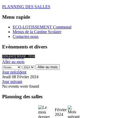
PLANNING DES SALLES
Menu rapide
ECO-LOTISSEMENT Communal
Menus de la Cantine Scolaire
Contactez-nous
Evènements et divers
Vue par mois
VIGILANCE ROUGE - FEUX
Aller au mois
Aller au mois
Jour précédent
Jeudi 08 Février 2024
Jour suivant
No events were found
Planning des salles
Février
2024