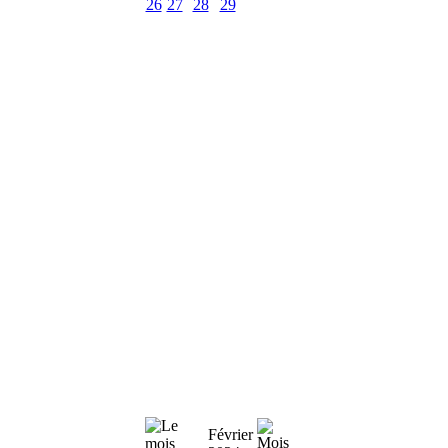
26
27
28
29
Février