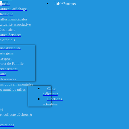
Infos
Cinéma
Pratiques
anneau affichage
ctronique
alles municipales
ctualité associative
es mairie
rance Services
 officiels
rte d'Identité
rte grise
asseport
vret de Famille
ecensement
aire
éléservices
ons gouvernementales
Carte
t numéros utiles
d'électeur
Élections-
actualités
té
e, collecte déchets &
restations