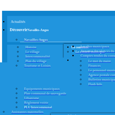
Actualités
Découvrir
Navailles-Angos
Navailles-Angos
Les élus municipaux
Histoire
La commune
Annonce des séances du
Le village
Le conseil municipal
Comptes rendus du cons
Intercommunalité
Plan du village
Le mot du maire
Tourisme et Loisirs
Finances
Le personnel muni
Agence postale c
Bulletins municip
Flash Info
Equipements municipaux
Plan communal de sauvegarde
Urbanisme
Règlement voirie
PLU Intercommunal
Assistantes maternelles