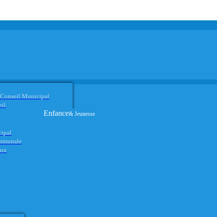
 Conseil Municipal
eil
Enfance
& Jeunesse
cipal
ommunale
aux