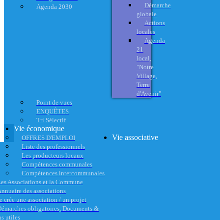
Démarche
Agenda 2030
globale
Actions
locales
Agenda
21
local,
"Notre
Village,
Terre
d'Avenir"
Point de vues
ENQUÊTES
Tri Sélectif
Vie économique
Vie associative
OFFRES D'EMPLOI
Liste des professionnels
Les producteurs locaux
Compétences communales
Compétences intercommunales
es Associations et la Commune
nnuaire des associations
e crée une association / un projet
émarches obligatoires, Documents &
s utiles