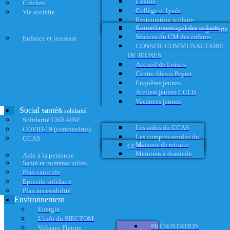
L'école
Crèches
Collège et lycée
Vie scolaire
Restauration scolaire
Conseil municipal des enfants
Activités périscolaires et garderie
Séances du CM des enfants
Enfance et jeunesse
CONSEIL COMMUNAUTAIRE
DE JEUNES
Accueil de Loisirs
Centre Alexis Peyret
Enquêtes jeunes
Ateliers jeunes CCLB
Vacances jeunes
Social santé
& solidarité
Solidarité UKRAINE
Les aides du CCAS
COVID-19 (coronavirus)
Les comptes-rendus du
CCAS
Maisons de retraite
CCAS
Maintien à domicile
Aide à la personne
Santé et numéros utiles
Plan canicule
Epicerie solidaire
Plan accessibilité
Environnement
Energie
L'info du SIECTOM
PRÉSENTATION
Villages Fleuris