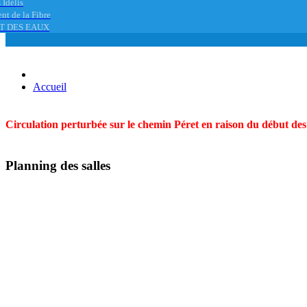
 Idélis
nt de la Fibre
T DES EAUX
Accueil
Circulation perturbée sur le chemin Péret en raison du début des t
Planning des salles