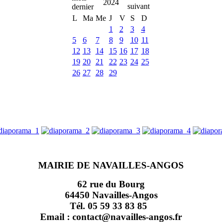
2024
L
Ma
Me
J
V
S
D
1
2
3
4
5
6
7
8
9
10
11
12
13
14
15
16
17
18
19
20
21
22
23
24
25
26
27
28
29
MAIRIE DE NAVAILLES-ANGOS
62 rue du Bourg
64450 Navailles-Angos
Tél. 05 59 33 83 85
Email : contact@navailles-angos.fr