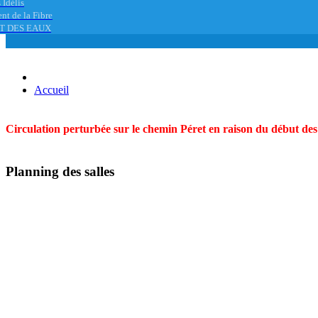
 Idélis
nt de la Fibre
T DES EAUX
Accueil
Circulation perturbée sur le chemin Péret en raison du début des t
Planning des salles