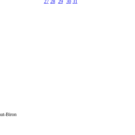
27
28
29
30
31
aut-Biron