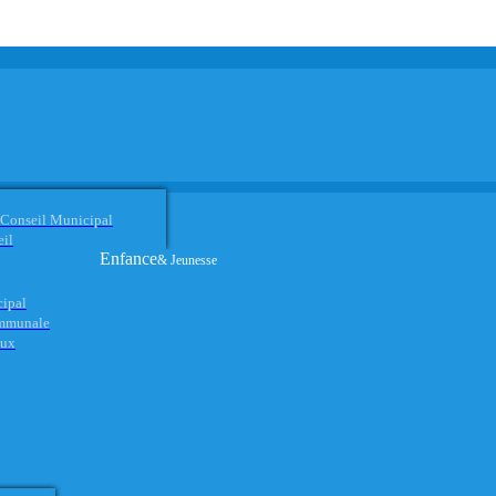
 Conseil Municipal
eil
Enfance
& Jeunesse
cipal
ommunale
aux