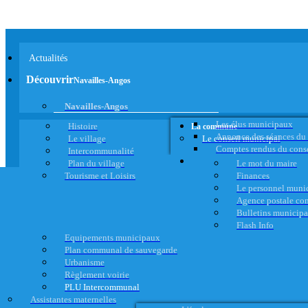
Actualités
Découvrir
Navailles-Angos
Navailles-Angos
Les élus municipaux
Histoire
La commune
Annonce des séances du
Le village
Le conseil municipal
Comptes rendus du cons
Intercommunalité
Plan du village
Le mot du maire
Tourisme et Loisirs
Finances
Le personnel muni
Agence postale c
Bulletins municip
Flash Info
Equipements municipaux
Plan communal de sauvegarde
Urbanisme
Règlement voirie
PLU Intercommunal
Assistantes maternelles