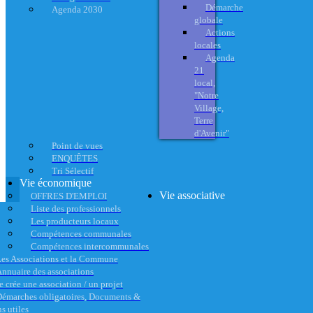
Démarche
Agenda 2030
globale
Actions
locales
Agenda
21
local,
"Notre
Village,
Terre
d'Avenir"
Point de vues
ENQUÊTES
Tri Sélectif
Vie économique
Vie associative
OFFRES D'EMPLOI
Liste des professionnels
Les producteurs locaux
Compétences communales
Compétences intercommunales
es Associations et la Commune
nnuaire des associations
e crée une association / un projet
émarches obligatoires, Documents &
s utiles