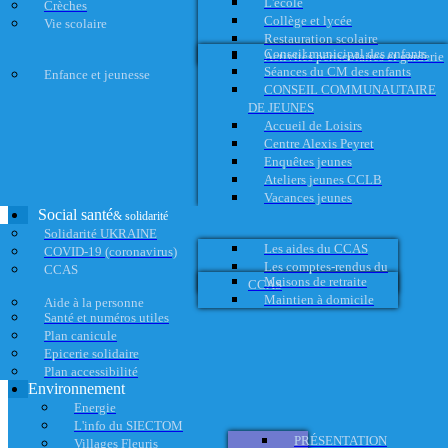
L'école
Crèches
Collège et lycée
Vie scolaire
Restauration scolaire
Conseil municipal des enfants
Activités périscolaires et garderie
Séances du CM des enfants
Enfance et jeunesse
CONSEIL COMMUNAUTAIRE
DE JEUNES
Accueil de Loisirs
Centre Alexis Peyret
Enquêtes jeunes
Ateliers jeunes CCLB
Vacances jeunes
Social santé
& solidarité
Solidarité UKRAINE
Les aides du CCAS
COVID-19 (coronavirus)
Les comptes-rendus du
CCAS
Maisons de retraite
CCAS
Maintien à domicile
Aide à la personne
Santé et numéros utiles
Plan canicule
Epicerie solidaire
Plan accessibilité
Environnement
Energie
L'info du SIECTOM
PRÉSENTATION
Villages Fleuris