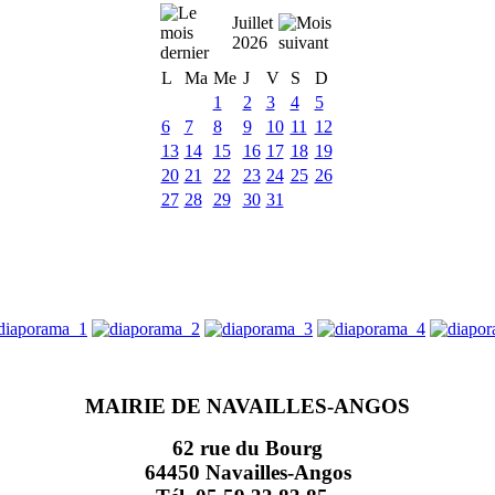
Juillet
2026
L
Ma
Me
J
V
S
D
1
2
3
4
5
6
7
8
9
10
11
12
13
14
15
16
17
18
19
20
21
22
23
24
25
26
27
28
29
30
31
MAIRIE DE NAVAILLES-ANGOS
62 rue du Bourg
64450 Navailles-Angos