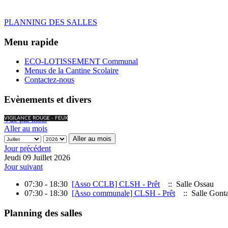
PLANNING DES SALLES
Menu rapide
ECO-LOTISSEMENT Communal
Menus de la Cantine Scolaire
Contactez-nous
Evènements et divers
Vue par mois
VIGILANCE ROUGE - FEUX
Aller au mois
Aller au mois
Jour précédent
Jeudi 09 Juillet 2026
Jour suivant
07:30 - 18:30
[Asso CCLB] CLSH - Prêt
:: Salle Ossau
07:30 - 18:30
[Asso communale] CLSH - Prêt
:: Salle Gont
Planning des salles