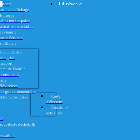
Infos
Cinéma
Pratiques
anneau affichage
ctronique
alles municipales
ctualité associative
es mairie
rance Services
 officiels
rte d'Identité
rte grise
asseport
vret de Famille
ecensement
aire
éléservices
ons gouvernementales
Carte
t numéros utiles
d'électeur
Élections-
actualités
té
e, collecte déchets &
restations