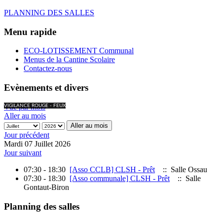
PLANNING DES SALLES
Menu rapide
ECO-LOTISSEMENT Communal
Menus de la Cantine Scolaire
Contactez-nous
Evènements et divers
Vue par mois
VIGILANCE ROUGE - FEUX
Aller au mois
Aller au mois
Jour précédent
Mardi 07 Juillet 2026
Jour suivant
07:30 - 18:30
[Asso CCLB] CLSH - Prêt
:: Salle Ossau
07:30 - 18:30
[Asso communale] CLSH - Prêt
:: Salle
Gontaut-Biron
Planning des salles