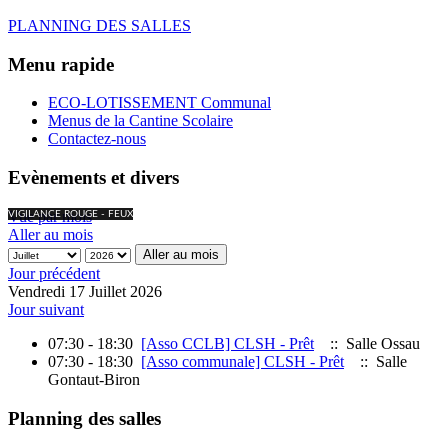
PLANNING DES SALLES
Menu rapide
ECO-LOTISSEMENT Communal
Menus de la Cantine Scolaire
Contactez-nous
Evènements et divers
Vue par mois
VIGILANCE ROUGE - FEUX
Aller au mois
Aller au mois
Jour précédent
Vendredi 17 Juillet 2026
Jour suivant
07:30 - 18:30
[Asso CCLB] CLSH - Prêt
:: Salle Ossau
07:30 - 18:30
[Asso communale] CLSH - Prêt
:: Salle
Gontaut-Biron
Planning des salles