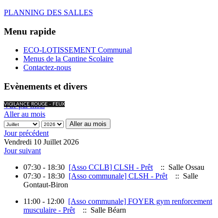
PLANNING DES SALLES
Menu rapide
ECO-LOTISSEMENT Communal
Menus de la Cantine Scolaire
Contactez-nous
Evènements et divers
Vue par mois
VIGILANCE ROUGE - FEUX
Aller au mois
Aller au mois
Jour précédent
Vendredi 10 Juillet 2026
Jour suivant
07:30 - 18:30
[Asso CCLB] CLSH - Prêt
:: Salle Ossau
07:30 - 18:30
[Asso communale] CLSH - Prêt
:: Salle
Gontaut-Biron
11:00 - 12:00
[Asso communale] FOYER gym renforcement
musculaire - Prêt
:: Salle Béarn