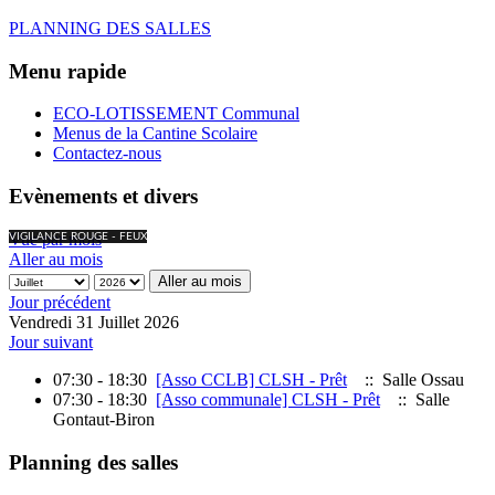
PLANNING DES SALLES
Menu rapide
ECO-LOTISSEMENT Communal
Menus de la Cantine Scolaire
Contactez-nous
Evènements et divers
Vue par mois
VIGILANCE ROUGE - FEUX
Aller au mois
Aller au mois
Jour précédent
Vendredi 31 Juillet 2026
Jour suivant
07:30 - 18:30
[Asso CCLB] CLSH - Prêt
:: Salle Ossau
07:30 - 18:30
[Asso communale] CLSH - Prêt
:: Salle
Gontaut-Biron
Planning des salles