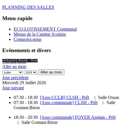
PLANNING DES SALLES
Menu rapide
ECO-LOTISSEMENT Communal
Menus de la Cantine Scolaire
Contactez-nous
Evènements et divers
Vue par mois
VIGILANCE ROUGE - FEUX
Aller au mois
Aller au mois
Jour précédent
Mercredi 29 Juillet 2026
Jour suivant
07:30 - 18:30
[Asso CCLB] CLSH - Prêt
:: Salle Ossau
07:30 - 18:30
[Asso communale] CLSH - Prêt
:: Salle
Gontaut-Biron
18:30 - 20:30
[Asso communale] FOYER Anglais - Prêt
:: Salle Gontaut-Biron