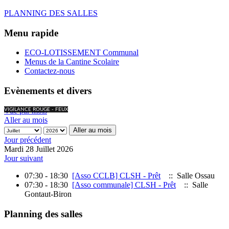
PLANNING DES SALLES
Menu rapide
ECO-LOTISSEMENT Communal
Menus de la Cantine Scolaire
Contactez-nous
Evènements et divers
Vue par mois
VIGILANCE ROUGE - FEUX
Aller au mois
Aller au mois
Jour précédent
Mardi 28 Juillet 2026
Jour suivant
07:30 - 18:30
[Asso CCLB] CLSH - Prêt
:: Salle Ossau
07:30 - 18:30
[Asso communale] CLSH - Prêt
:: Salle
Gontaut-Biron
Planning des salles