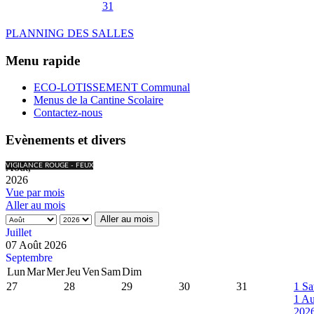
31
PLANNING DES SALLES
Menu rapide
ECO-LOTISSEMENT Communal
Menus de la Cantine Scolaire
Contactez-nous
Evènements et divers
Août,
VIGILANCE ROUGE - FEUX
2026
Vue par mois
Aller au mois
Aller au mois
Juillet
07 Août 2026
Septembre
Lun
Mar
Mer
Jeu
Ven
Sam
Dim
27
28
29
30
31
1
Sa
1 Au
202