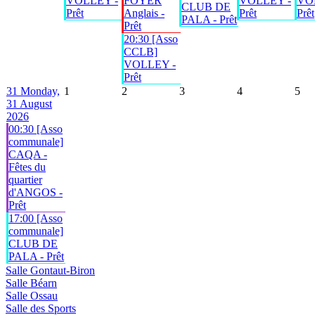
VOLLEY -
FOYER
VOLLEY -
VO
CLUB DE
Prêt
Anglais -
Prêt
Prêt
PALA - Prêt
Prêt
20:30 [Asso
CCLB]
VOLLEY -
Prêt
31
Monday,
1
2
3
4
5
31 August
2026
00:30 [Asso
communale]
CAQA -
Fêtes du
quartier
d'ANGOS -
Prêt
17:00 [Asso
communale]
CLUB DE
PALA - Prêt
Salle Gontaut-Biron
Salle Béarn
Salle Ossau
Salle des Sports