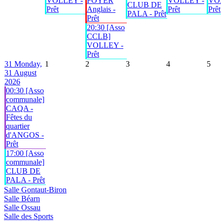
VOLLEY -
FOYER
VOLLEY -
VO
CLUB DE
Prêt
Anglais -
Prêt
Prêt
PALA - Prêt
Prêt
20:30 [Asso
CCLB]
VOLLEY -
Prêt
31
Monday,
1
2
3
4
5
31 August
2026
00:30 [Asso
communale]
CAQA -
Fêtes du
quartier
d'ANGOS -
Prêt
17:00 [Asso
communale]
CLUB DE
PALA - Prêt
Salle Gontaut-Biron
Salle Béarn
Salle Ossau
Salle des Sports