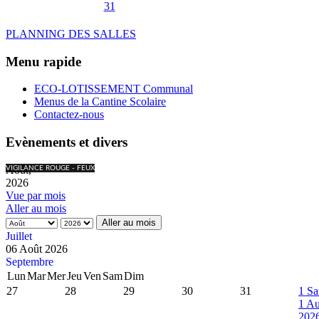
31
PLANNING DES SALLES
Menu rapide
ECO-LOTISSEMENT Communal
Menus de la Cantine Scolaire
Contactez-nous
Evènements et divers
Août,
VIGILANCE ROUGE - FEUX
2026
Vue par mois
Aller au mois
Aller au mois
Juillet
06 Août 2026
Septembre
Lun
Mar
Mer
Jeu
Ven
Sam
Dim
27
28
29
30
31
1
Sa
1 Au
202