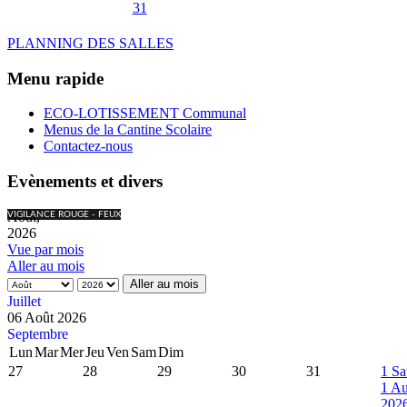
31
PLANNING DES SALLES
Menu rapide
ECO-LOTISSEMENT Communal
Menus de la Cantine Scolaire
Contactez-nous
Evènements et divers
Août,
VIGILANCE ROUGE - FEUX
2026
Vue par mois
Aller au mois
Aller au mois
Juillet
06 Août 2026
Septembre
Lun
Mar
Mer
Jeu
Ven
Sam
Dim
27
28
29
30
31
1
Sa
1 Au
202