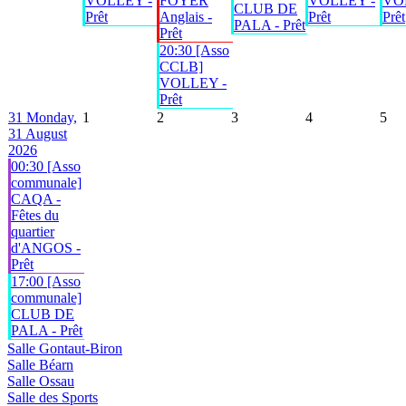
VOLLEY -
FOYER
VOLLEY -
VO
CLUB DE
Prêt
Anglais -
Prêt
Prêt
PALA - Prêt
Prêt
20:30 [Asso
CCLB]
VOLLEY -
Prêt
31
Monday,
1
2
3
4
5
31 August
2026
00:30 [Asso
communale]
CAQA -
Fêtes du
quartier
d'ANGOS -
Prêt
17:00 [Asso
communale]
CLUB DE
PALA - Prêt
Salle Gontaut-Biron
Salle Béarn
Salle Ossau
Salle des Sports