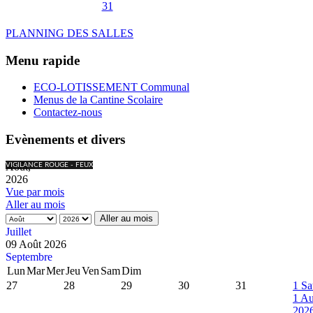
31
PLANNING DES SALLES
Menu rapide
ECO-LOTISSEMENT Communal
Menus de la Cantine Scolaire
Contactez-nous
Evènements et divers
Août,
VIGILANCE ROUGE - FEUX
2026
Vue par mois
Aller au mois
Aller au mois
Juillet
09 Août 2026
Septembre
Lun
Mar
Mer
Jeu
Ven
Sam
Dim
27
28
29
30
31
1
Sa
1 Au
202