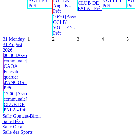
VOLLEY -
FOYER
VOLLEY -
VO
CLUB DE
Prêt
Anglais -
Prêt
Prêt
PALA - Prêt
Prêt
20:30 [Asso
CCLB]
VOLLEY -
Prêt
31
Monday,
1
2
3
4
5
31 August
2026
00:30 [Asso
communale]
CAQA -
Fêtes du
quartier
d'ANGOS -
Prêt
17:00 [Asso
communale]
CLUB DE
PALA - Prêt
Salle Gontaut-Biron
Salle Béarn
Salle Ossau
Salle des Sports