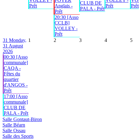
VOLLEY -
FOYER
VOLLEY -
VO
CLUB DE
Prêt
Anglais -
Prêt
Prêt
PALA - Prêt
Prêt
20:30 [Asso
CCLB]
VOLLEY -
Prêt
31
Monday,
1
2
3
4
5
31 August
2026
00:30 [Asso
communale]
CAQA -
Fêtes du
quartier
d'ANGOS -
Prêt
17:00 [Asso
communale]
CLUB DE
PALA - Prêt
Salle Gontaut-Biron
Salle Béarn
Salle Ossau
Salle des Sports