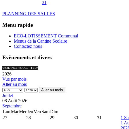
31
PLANNING DES SALLES
Menu rapide
ECO-LOTISSEMENT Communal
Menus de la Cantine Scolaire
Contactez-nous
Evènements et divers
Août,
VIGILANCE ROUGE - FEUX
2026
Vue par mois
Aller au mois
Aller au mois
Juillet
08 Août 2026
Septembre
Lun
Mar
Mer
Jeu
Ven
Sam
Dim
27
28
29
30
31
1
Sa
1 Au
202