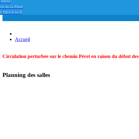
 Idélis
nt de la Fibre
T DES EAUX
Accueil
Circulation perturbée sur le chemin Péret en raison du début des t
Planning des salles