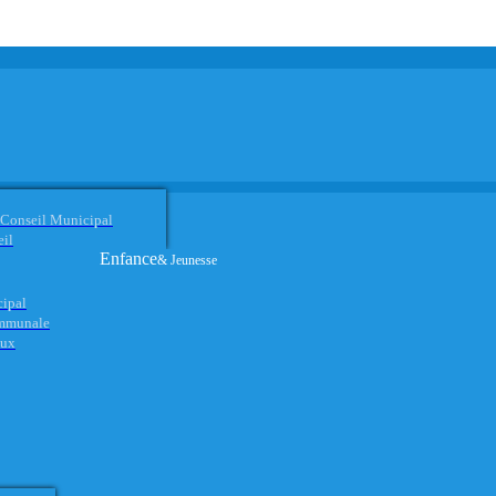
 Conseil Municipal
eil
Enfance
& Jeunesse
cipal
ommunale
aux