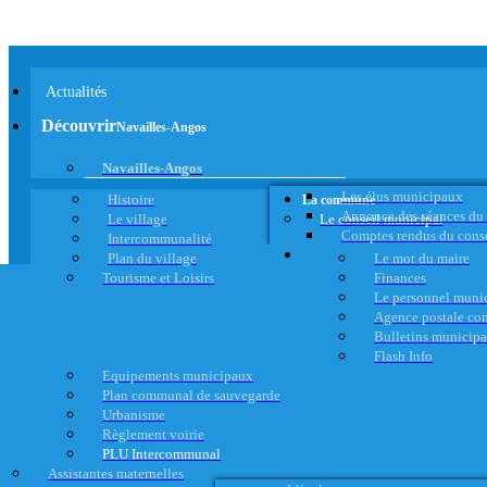
Actualités
Découvrir
Navailles-Angos
Navailles-Angos
Les élus municipaux
Histoire
La commune
Annonce des séances du
Le village
Le conseil municipal
Comptes rendus du cons
Intercommunalité
Plan du village
Le mot du maire
Tourisme et Loisirs
Finances
Le personnel muni
Agence postale c
Bulletins municip
Flash Info
Equipements municipaux
Plan communal de sauvegarde
Urbanisme
Règlement voirie
PLU Intercommunal
Assistantes maternelles