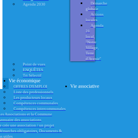
Démarche
Agenda 2030
globale
Actions
locales
Agenda
21
local,
"Notre
Village,
Terre
d'Avenir"
Point de vues
ENQUÊTES
Tri Sélectif
Vie économique
Vie associative
OFFRES D'EMPLOI
Liste des professionnels
Les producteurs locaux
Compétences communales
Compétences intercommunales
es Associations et la Commune
nnuaire des associations
e crée une association / un projet
émarches obligatoires, Documents &
s utiles