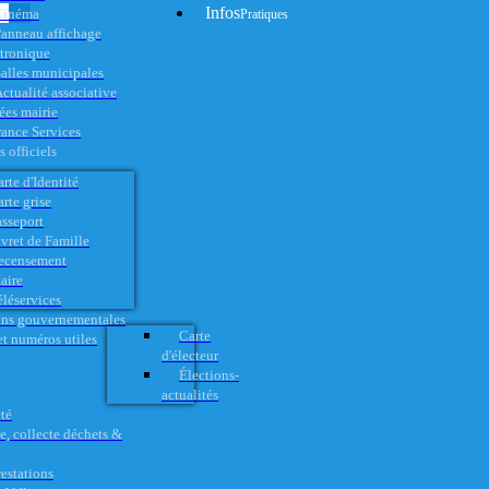
Infos
Cinéma
Pratiques
anneau affichage
ctronique
alles municipales
ctualité associative
es mairie
rance Services
 officiels
rte d'Identité
rte grise
asseport
vret de Famille
ecensement
aire
éléservices
ons gouvernementales
Carte
t numéros utiles
d'électeur
Élections-
actualités
té
e, collecte déchets &
restations