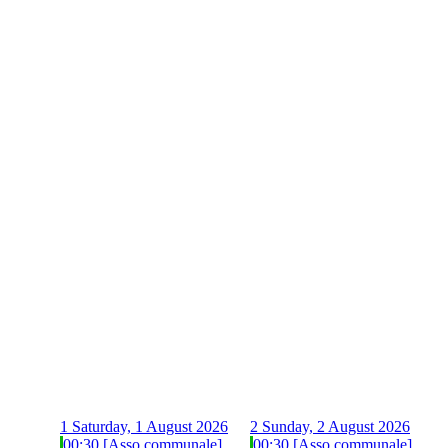
1
Saturday, 1 August 2026
2
Sunday, 2 August 2026
00:30 [Asso communale]
00:30 [Asso communale]