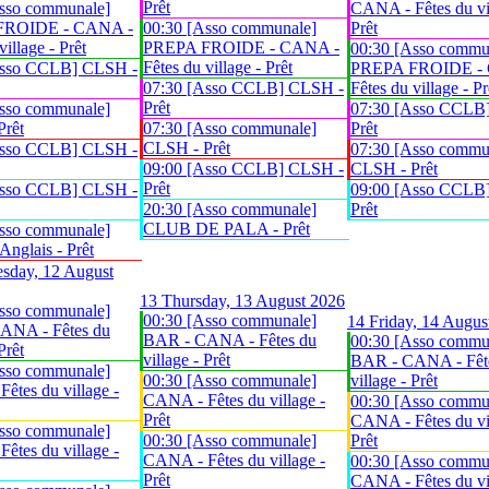
Prêt
sso communale]
CANA - Fêtes du vil
FROIDE - CANA -
00:30 [Asso communale]
Prêt
village - Prêt
PREPA FROIDE - CANA -
00:30 [Asso commu
Fêtes du village - Prêt
Asso CCLB] CLSH -
PREPA FROIDE -
07:30 [Asso CCLB] CLSH -
Fêtes du village - Pr
Prêt
sso communale]
07:30 [Asso CCLB
Prêt
07:30 [Asso communale]
Prêt
CLSH - Prêt
Asso CCLB] CLSH -
07:30 [Asso commu
09:00 [Asso CCLB] CLSH -
CLSH - Prêt
Prêt
Asso CCLB] CLSH -
09:00 [Asso CCLB
20:30 [Asso communale]
Prêt
CLUB DE PALA - Prêt
sso communale]
glais - Prêt
sday, 12 August
13
Thursday, 13 August 2026
sso communale]
00:30 [Asso communale]
14
Friday, 14 Augus
ANA - Fêtes du
BAR - CANA - Fêtes du
00:30 [Asso commu
Prêt
village - Prêt
BAR - CANA - Fêt
sso communale]
00:30 [Asso communale]
village - Prêt
êtes du village -
CANA - Fêtes du village -
00:30 [Asso commu
Prêt
CANA - Fêtes du vil
sso communale]
00:30 [Asso communale]
Prêt
êtes du village -
CANA - Fêtes du village -
00:30 [Asso commu
Prêt
CANA - Fêtes du vil