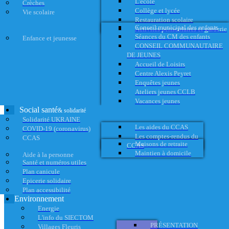
L'école
Crèches
Collège et lycée
Vie scolaire
Restauration scolaire
Conseil municipal des enfants
Activités périscolaires et garderie
Séances du CM des enfants
Enfance et jeunesse
CONSEIL COMMUNAUTAIRE
DE JEUNES
Accueil de Loisirs
Centre Alexis Peyret
Enquêtes jeunes
Ateliers jeunes CCLB
Vacances jeunes
Social santé
& solidarité
Solidarité UKRAINE
Les aides du CCAS
COVID-19 (coronavirus)
Les comptes-rendus du
CCAS
Maisons de retraite
CCAS
Maintien à domicile
Aide à la personne
Santé et numéros utiles
Plan canicule
Epicerie solidaire
Plan accessibilité
Environnement
Energie
L'info du SIECTOM
PRÉSENTATION
Villages Fleuris