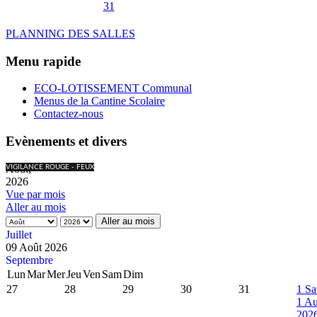
31
PLANNING DES SALLES
Menu rapide
ECO-LOTISSEMENT Communal
Menus de la Cantine Scolaire
Contactez-nous
Evènements et divers
Août,
VIGILANCE ROUGE - FEUX
2026
Vue par mois
Aller au mois
Aller au mois
Juillet
09 Août 2026
Septembre
Lun
Mar
Mer
Jeu
Ven
Sam
Dim
27
28
29
30
31
1
Sa
1 Au
202