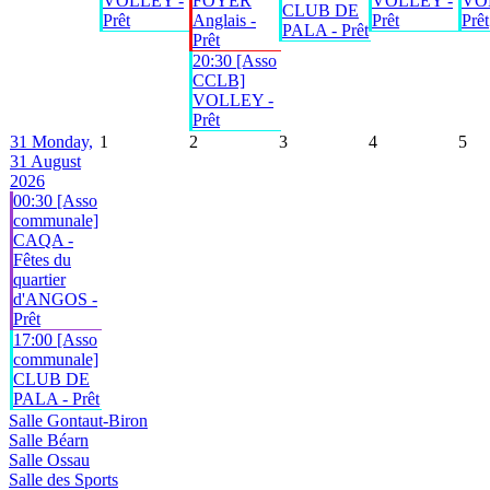
VOLLEY -
FOYER
VOLLEY -
VO
CLUB DE
Prêt
Anglais -
Prêt
Prêt
PALA - Prêt
Prêt
20:30 [Asso
CCLB]
VOLLEY -
Prêt
31
Monday,
1
2
3
4
5
31 August
2026
00:30 [Asso
communale]
CAQA -
Fêtes du
quartier
d'ANGOS -
Prêt
17:00 [Asso
communale]
CLUB DE
PALA - Prêt
Salle Gontaut-Biron
Salle Béarn
Salle Ossau
Salle des Sports