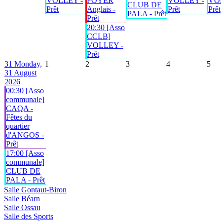
VOLLEY -
FOYER
VOLLEY -
VO
CLUB DE
Prêt
Anglais -
Prêt
Prêt
PALA - Prêt
Prêt
20:30 [Asso
CCLB]
VOLLEY -
Prêt
31
Monday,
1
2
3
4
5
31 August
2026
00:30 [Asso
communale]
CAQA -
Fêtes du
quartier
d'ANGOS -
Prêt
17:00 [Asso
communale]
CLUB DE
PALA - Prêt
Salle Gontaut-Biron
Salle Béarn
Salle Ossau
Salle des Sports