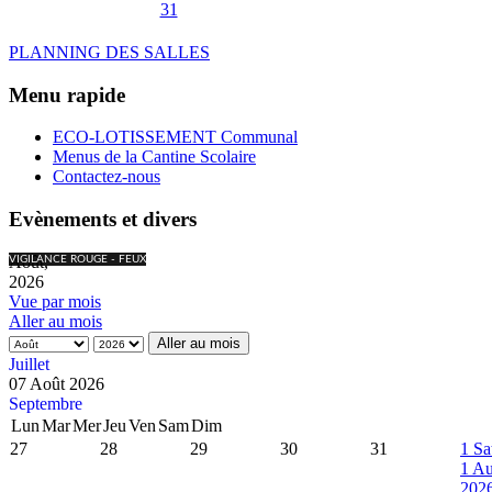
31
PLANNING DES SALLES
Menu rapide
ECO-LOTISSEMENT Communal
Menus de la Cantine Scolaire
Contactez-nous
Evènements et divers
Août,
VIGILANCE ROUGE - FEUX
2026
Vue par mois
Aller au mois
Aller au mois
Juillet
07 Août 2026
Septembre
Lun
Mar
Mer
Jeu
Ven
Sam
Dim
27
28
29
30
31
1
Sa
1 Au
202