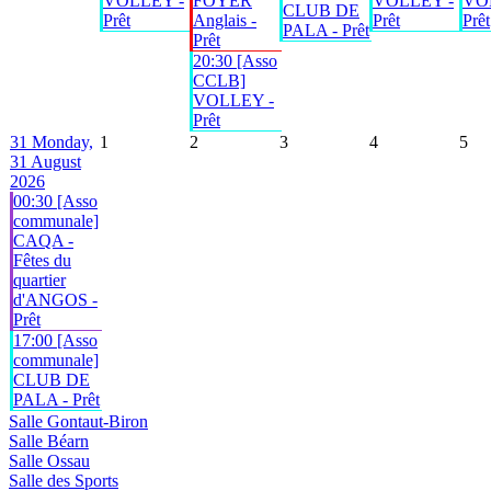
VOLLEY -
FOYER
VOLLEY -
VO
CLUB DE
Prêt
Anglais -
Prêt
Prêt
PALA - Prêt
Prêt
20:30 [Asso
CCLB]
VOLLEY -
Prêt
31
Monday,
1
2
3
4
5
31 August
2026
00:30 [Asso
communale]
CAQA -
Fêtes du
quartier
d'ANGOS -
Prêt
17:00 [Asso
communale]
CLUB DE
PALA - Prêt
Salle Gontaut-Biron
Salle Béarn
Salle Ossau
Salle des Sports