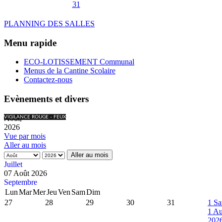
31
PLANNING DES SALLES
Menu rapide
ECO-LOTISSEMENT Communal
Menus de la Cantine Scolaire
Contactez-nous
Evènements et divers
Août,
VIGILANCE ROUGE - FEUX
2026
Vue par mois
Aller au mois
Aller au mois
Juillet
07 Août 2026
Septembre
Lun
Mar
Mer
Jeu
Ven
Sam
Dim
27
28
29
30
31
1
Sa
1 Au
202