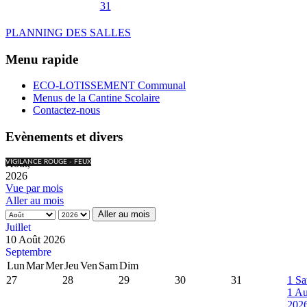
31
PLANNING DES SALLES
Menu rapide
ECO-LOTISSEMENT Communal
Menus de la Cantine Scolaire
Contactez-nous
Evènements et divers
Août,
VIGILANCE ROUGE - FEUX
2026
Vue par mois
Aller au mois
Aller au mois
Juillet
10 Août 2026
Septembre
Lun
Mar
Mer
Jeu
Ven
Sam
Dim
27
28
29
30
31
1
Sa
1 Au
202