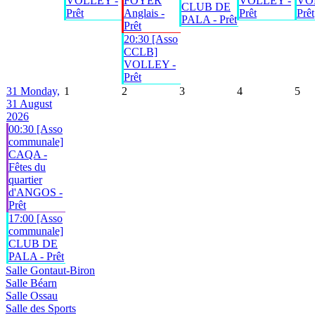
VOLLEY -
FOYER
VOLLEY -
VO
CLUB DE
Prêt
Anglais -
Prêt
Prêt
PALA - Prêt
Prêt
20:30 [Asso
CCLB]
VOLLEY -
Prêt
31
Monday,
1
2
3
4
5
31 August
2026
00:30 [Asso
communale]
CAQA -
Fêtes du
quartier
d'ANGOS -
Prêt
17:00 [Asso
communale]
CLUB DE
PALA - Prêt
Salle Gontaut-Biron
Salle Béarn
Salle Ossau
Salle des Sports