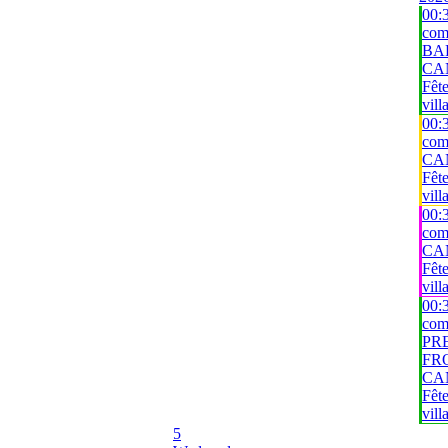
00:
com
BAR
CA
Fêt
vill
00:
com
CA
Fêt
vill
00:
com
CA
Fêt
vill
00:
com
PR
FRO
CA
Fêt
vill
5