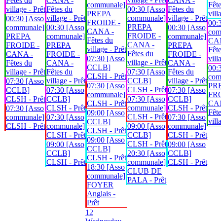
Fêtes du
CANA -
CANA -
communale]
Fêt
village - Prêt
Fêtes du
00:30 [Asso
Fêtes du
PREPA
vill
village - Prêt
communale]
village - Prêt
00:30 [Asso
FROIDE -
00:
PREPA
communale]
00:30 [Asso
00:30 [Asso
CANA -
com
FROIDE -
PREPA
communale]
communale]
Fêtes du
CA
CANA -
FROIDE -
PREPA
PREPA
village - Prêt
Fêt
Fêtes du
CANA -
FROIDE -
FROIDE -
07:30 [Asso
vill
village - Prêt
Fêtes du
CANA -
CANA -
CCLB]
00:
village - Prêt
Fêtes du
07:30 [Asso
Fêtes du
CLSH - Prêt
com
village - Prêt
CCLB]
village - Prêt
07:30 [Asso
07:30 [Asso
PR
CLSH - Prêt
CCLB]
07:30 [Asso
07:30 [Asso
communale]
FRO
CLSH - Prêt
CCLB]
07:30 [Asso
CCLB]
CLSH - Prêt
CA
CLSH - Prêt
communale]
CLSH - Prêt
07:30 [Asso
Fêt
09:00 [Asso
CLSH - Prêt
communale]
07:30 [Asso
07:30 [Asso
vill
CCLB]
CLSH - Prêt
communale]
09:00 [Asso
communale]
CLSH - Prêt
CLSH - Prêt
CCLB]
CLSH - Prêt
09:00 [Asso
CLSH - Prêt
09:00 [Asso
09:00 [Asso
CCLB]
CCLB]
20:30 [Asso
CCLB]
CLSH - Prêt
CLSH - Prêt
communale]
CLSH - Prêt
18:30 [Asso
CLUB DE
communale]
PALA - Prêt
FOYER
Anglais -
Prêt
12