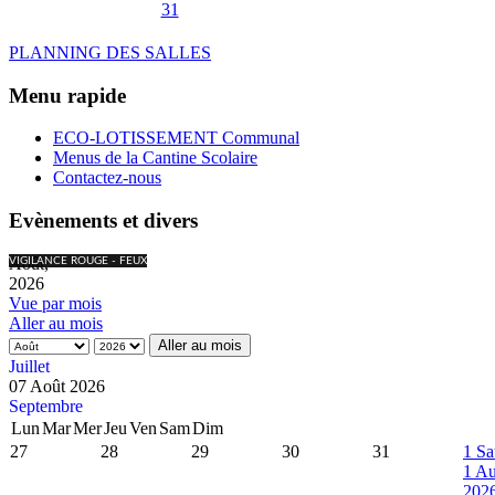
31
PLANNING DES SALLES
Menu rapide
ECO-LOTISSEMENT Communal
Menus de la Cantine Scolaire
Contactez-nous
Evènements et divers
Août,
VIGILANCE ROUGE - FEUX
2026
Vue par mois
Aller au mois
Aller au mois
Juillet
07 Août 2026
Septembre
Lun
Mar
Mer
Jeu
Ven
Sam
Dim
27
28
29
30
31
1
Sa
1 Au
202