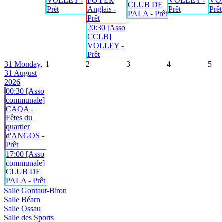
VOLLEY -
FOYER
VOLLEY -
VO
CLUB DE
Prêt
Anglais -
Prêt
Prêt
PALA - Prêt
Prêt
20:30 [Asso
CCLB]
VOLLEY -
Prêt
31
Monday,
1
2
3
4
5
31 August
2026
00:30 [Asso
communale]
CAQA -
Fêtes du
quartier
d'ANGOS -
Prêt
17:00 [Asso
communale]
CLUB DE
PALA - Prêt
Salle Gontaut-Biron
Salle Béarn
Salle Ossau
Salle des Sports