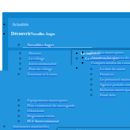
Actualités
Découvrir
Navailles-Angos
Navailles-Angos
Les élus municipaux
Histoire
La commune
Annonce des séances du
Le village
Le conseil municipal
Comptes rendus du cons
Intercommunalité
Plan du village
Le mot du maire
Tourisme et Loisirs
Finances
Le personnel muni
Agence postale c
Bulletins municip
Flash Info
Equipements municipaux
Plan communal de sauvegarde
Urbanisme
Règlement voirie
PLU Intercommunal
Assistantes maternelles