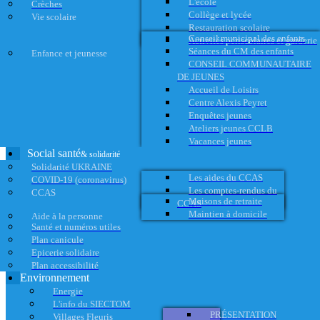
L'école
Crèches
Collège et lycée
Vie scolaire
Restauration scolaire
Conseil municipal des enfants
Activités périscolaires et garderie
Séances du CM des enfants
Enfance et jeunesse
CONSEIL COMMUNAUTAIRE
DE JEUNES
Accueil de Loisirs
Centre Alexis Peyret
Enquêtes jeunes
Ateliers jeunes CCLB
Vacances jeunes
Social santé
& solidarité
Solidarité UKRAINE
Les aides du CCAS
COVID-19 (coronavirus)
Les comptes-rendus du
CCAS
Maisons de retraite
CCAS
Maintien à domicile
Aide à la personne
Santé et numéros utiles
Plan canicule
Epicerie solidaire
Plan accessibilité
Environnement
Energie
L'info du SIECTOM
PRÉSENTATION
Villages Fleuris