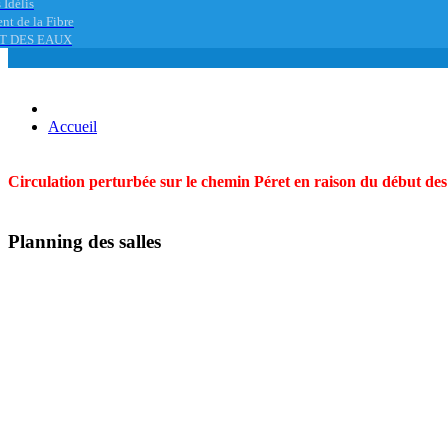
 Idélis
nt de la Fibre
T DES EAUX
Accueil
Circulation perturbée sur le chemin Péret en raison du début des t
Planning des salles