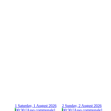
1
Saturday, 1 August 2026
2
Sunday, 2 August 2026
00:30 [Asso communale]
00:30 [Asso communale]