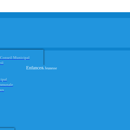
 Conseil Municipal
eil
Enfance
& Jeunesse
cipal
ommunale
aux