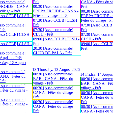
Prêt
sso communale]
CANA - Fêtes du vil
FROIDE - CANA -
00:30 [Asso communale]
Prêt
village - Prêt
PREPA FROIDE - CANA -
00:30 [Asso commu
Fêtes du village - Prêt
Asso CCLB] CLSH -
PREPA FROIDE -
07:30 [Asso CCLB] CLSH -
Fêtes du village - Pr
Prêt
sso communale]
07:30 [Asso CCLB
Prêt
07:30 [Asso communale]
Prêt
CLSH - Prêt
Asso CCLB] CLSH -
07:30 [Asso commu
09:00 [Asso CCLB] CLSH -
CLSH - Prêt
Prêt
Asso CCLB] CLSH -
09:00 [Asso CCLB
20:30 [Asso communale]
Prêt
CLUB DE PALA - Prêt
sso communale]
glais - Prêt
sday, 12 August
13
Thursday, 13 August 2026
sso communale]
00:30 [Asso communale]
14
Friday, 14 Augus
ANA - Fêtes du
BAR - CANA - Fêtes du
00:30 [Asso commu
Prêt
village - Prêt
BAR - CANA - Fêt
sso communale]
00:30 [Asso communale]
village - Prêt
êtes du village -
CANA - Fêtes du village -
00:30 [Asso commu
Prêt
CANA - Fêtes du vil
sso communale]
00:30 [Asso communale]
Prêt
êtes du village -
CANA - Fêtes du village -
00:30 [Asso commu
Prêt
CANA - Fêtes du vil