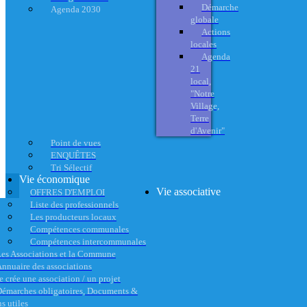
Démarche
Agenda 2030
globale
Actions
locales
Agenda
21
local,
"Notre
Village,
Terre
d'Avenir"
Point de vues
ENQUÊTES
Tri Sélectif
Vie économique
Vie associative
OFFRES D'EMPLOI
Liste des professionnels
Les producteurs locaux
Compétences communales
Compétences intercommunales
es Associations et la Commune
nnuaire des associations
e crée une association / un projet
émarches obligatoires, Documents &
s utiles