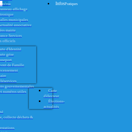
Infos
Cinéma
Pratiques
anneau affichage
ctronique
alles municipales
ctualité associative
es mairie
rance Services
 officiels
rte d'Identité
rte grise
asseport
vret de Famille
ecensement
aire
éléservices
ons gouvernementales
Carte
t numéros utiles
d'électeur
Élections-
actualités
té
e, collecte déchets &
restations