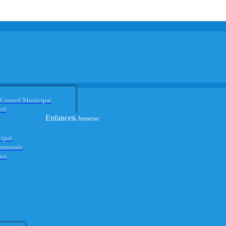
 Conseil Municipal
eil
Enfance
& Jeunesse
cipal
ommunale
aux