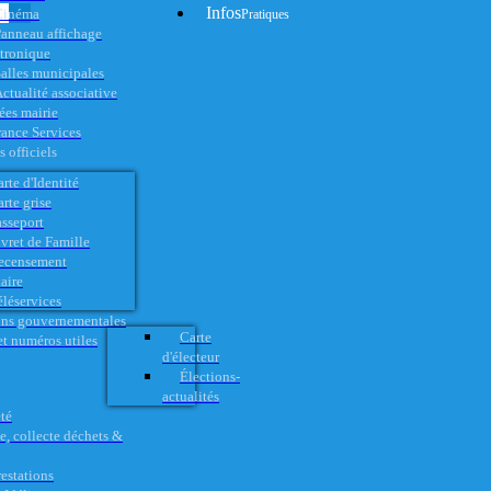
Infos
Cinéma
Pratiques
anneau affichage
ctronique
alles municipales
ctualité associative
es mairie
rance Services
 officiels
rte d'Identité
rte grise
asseport
vret de Famille
ecensement
aire
éléservices
ons gouvernementales
Carte
t numéros utiles
d'électeur
Élections-
actualités
té
e, collecte déchets &
restations