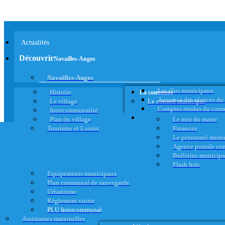
Actualités
Découvrir
Navailles-Angos
Navailles-Angos
Les élus municipaux
Histoire
La commune
Annonce des séances du
Le village
Le conseil municipal
Comptes rendus du cons
Intercommunalité
Plan du village
Le mot du maire
Tourisme et Loisirs
Finances
Le personnel muni
Agence postale c
Bulletins municip
Flash Info
Equipements municipaux
Plan communal de sauvegarde
Urbanisme
Règlement voirie
PLU Intercommunal
Assistantes maternelles