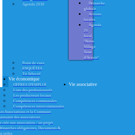
Démarche
Agenda 2030
globale
Actions
locales
Agenda
21
local,
"Notre
Village,
Terre
d'Avenir"
Point de vues
ENQUÊTES
Tri Sélectif
Vie économique
Vie associative
OFFRES D'EMPLOI
Liste des professionnels
Les producteurs locaux
Compétences communales
Compétences intercommunales
es Associations et la Commune
nnuaire des associations
e crée une association / un projet
émarches obligatoires, Documents &
s utiles