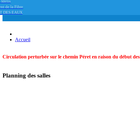
 Idélis
nt de la Fibre
T DES EAUX
Accueil
Circulation perturbée sur le chemin Péret en raison du début des t
Planning des salles