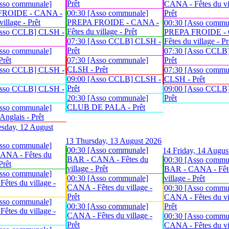
Prêt
sso communale]
CANA - Fêtes du vil
FROIDE - CANA -
00:30 [Asso communale]
Prêt
village - Prêt
PREPA FROIDE - CANA -
00:30 [Asso commu
Fêtes du village - Prêt
Asso CCLB] CLSH -
PREPA FROIDE -
07:30 [Asso CCLB] CLSH -
Fêtes du village - Pr
Prêt
sso communale]
07:30 [Asso CCLB
Prêt
07:30 [Asso communale]
Prêt
CLSH - Prêt
Asso CCLB] CLSH -
07:30 [Asso commu
09:00 [Asso CCLB] CLSH -
CLSH - Prêt
Prêt
Asso CCLB] CLSH -
09:00 [Asso CCLB
20:30 [Asso communale]
Prêt
CLUB DE PALA - Prêt
sso communale]
glais - Prêt
sday, 12 August
13
Thursday, 13 August 2026
sso communale]
00:30 [Asso communale]
14
Friday, 14 Augus
ANA - Fêtes du
BAR - CANA - Fêtes du
00:30 [Asso commu
Prêt
village - Prêt
BAR - CANA - Fêt
sso communale]
00:30 [Asso communale]
village - Prêt
êtes du village -
CANA - Fêtes du village -
00:30 [Asso commu
Prêt
CANA - Fêtes du vil
sso communale]
00:30 [Asso communale]
Prêt
êtes du village -
CANA - Fêtes du village -
00:30 [Asso commu
Prêt
CANA - Fêtes du vil