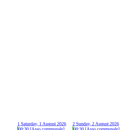
1
Saturday, 1 August 2026
2
Sunday, 2 August 2026
00:30 [Asso communale]
00:30 [Asso communale]