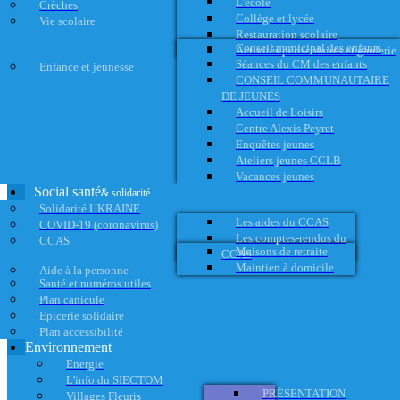
L'école
Crèches
Collège et lycée
Vie scolaire
Restauration scolaire
Conseil municipal des enfants
Activités périscolaires et garderie
Séances du CM des enfants
Enfance et jeunesse
CONSEIL COMMUNAUTAIRE
DE JEUNES
Accueil de Loisirs
Centre Alexis Peyret
Enquêtes jeunes
Ateliers jeunes CCLB
Vacances jeunes
Social santé
& solidarité
Solidarité UKRAINE
Les aides du CCAS
COVID-19 (coronavirus)
Les comptes-rendus du
CCAS
Maisons de retraite
CCAS
Maintien à domicile
Aide à la personne
Santé et numéros utiles
Plan canicule
Epicerie solidaire
Plan accessibilité
Environnement
Energie
L'info du SIECTOM
PRÉSENTATION
Villages Fleuris