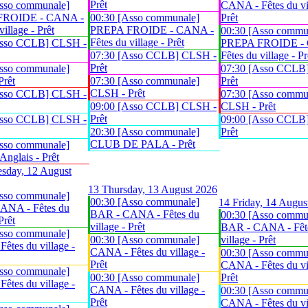
Prêt
sso communale]
CANA - Fêtes du vil
FROIDE - CANA -
00:30 [Asso communale]
Prêt
village - Prêt
PREPA FROIDE - CANA -
00:30 [Asso commu
Fêtes du village - Prêt
Asso CCLB] CLSH -
PREPA FROIDE -
07:30 [Asso CCLB] CLSH -
Fêtes du village - Pr
Prêt
sso communale]
07:30 [Asso CCLB
Prêt
07:30 [Asso communale]
Prêt
CLSH - Prêt
Asso CCLB] CLSH -
07:30 [Asso commu
09:00 [Asso CCLB] CLSH -
CLSH - Prêt
Prêt
Asso CCLB] CLSH -
09:00 [Asso CCLB
20:30 [Asso communale]
Prêt
CLUB DE PALA - Prêt
sso communale]
glais - Prêt
sday, 12 August
13
Thursday, 13 August 2026
sso communale]
00:30 [Asso communale]
14
Friday, 14 Augus
ANA - Fêtes du
BAR - CANA - Fêtes du
00:30 [Asso commu
Prêt
village - Prêt
BAR - CANA - Fêt
sso communale]
00:30 [Asso communale]
village - Prêt
êtes du village -
CANA - Fêtes du village -
00:30 [Asso commu
Prêt
CANA - Fêtes du vil
sso communale]
00:30 [Asso communale]
Prêt
êtes du village -
CANA - Fêtes du village -
00:30 [Asso commu
Prêt
CANA - Fêtes du vil