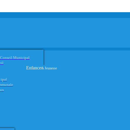
 Conseil Municipal
eil
Enfance
& Jeunesse
cipal
ommunale
aux