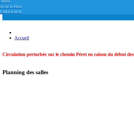
 Idélis
nt de la Fibre
T DES EAUX
Accueil
Circulation perturbée sur le chemin Péret en raison du début des t
Planning des salles