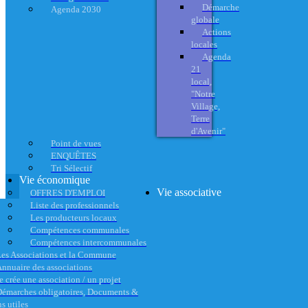
Démarche
Agenda 2030
globale
Actions
locales
Agenda
21
local,
"Notre
Village,
Terre
d'Avenir"
Point de vues
ENQUÊTES
Tri Sélectif
Vie économique
Vie associative
OFFRES D'EMPLOI
Liste des professionnels
Les producteurs locaux
Compétences communales
Compétences intercommunales
es Associations et la Commune
nnuaire des associations
e crée une association / un projet
émarches obligatoires, Documents &
s utiles