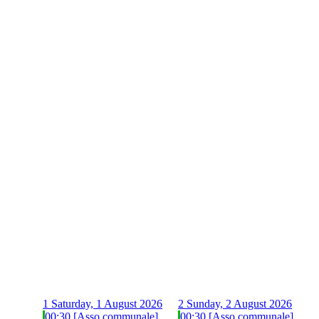
1
Saturday, 1 August 2026
2
Sunday, 2 August 2026
00:30 [Asso communale]
00:30 [Asso communale]