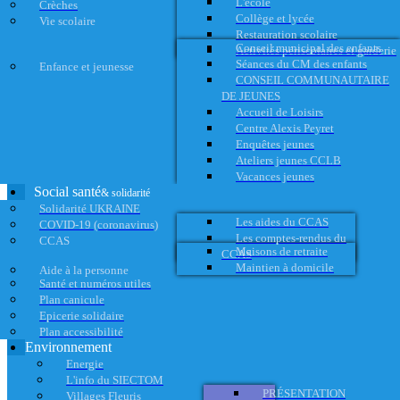
L'école
Crèches
Collège et lycée
Vie scolaire
Restauration scolaire
Conseil municipal des enfants
Activités périscolaires et garderie
Séances du CM des enfants
Enfance et jeunesse
CONSEIL COMMUNAUTAIRE
DE JEUNES
Accueil de Loisirs
Centre Alexis Peyret
Enquêtes jeunes
Ateliers jeunes CCLB
Vacances jeunes
Social santé
& solidarité
Solidarité UKRAINE
Les aides du CCAS
COVID-19 (coronavirus)
Les comptes-rendus du
CCAS
Maisons de retraite
CCAS
Maintien à domicile
Aide à la personne
Santé et numéros utiles
Plan canicule
Epicerie solidaire
Plan accessibilité
Environnement
Energie
L'info du SIECTOM
PRÉSENTATION
Villages Fleuris