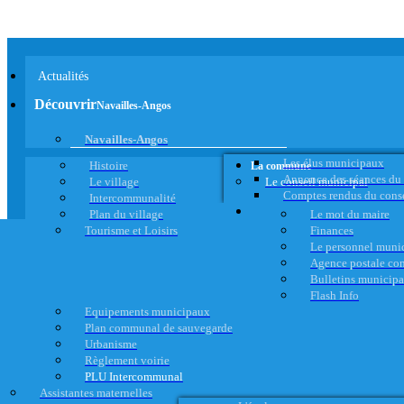
Actualités
Découvrir
Navailles-Angos
Navailles-Angos
Les élus municipaux
Histoire
La commune
Annonce des séances du
Le village
Le conseil municipal
Comptes rendus du cons
Intercommunalité
Plan du village
Le mot du maire
Tourisme et Loisirs
Finances
Le personnel muni
Agence postale c
Bulletins municip
Flash Info
Equipements municipaux
Plan communal de sauvegarde
Urbanisme
Règlement voirie
PLU Intercommunal
Assistantes maternelles