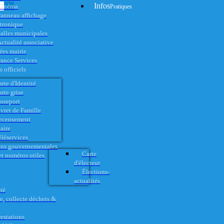
Infos
Cinéma
Pratiques
anneau affichage
ctronique
alles municipales
ctualité associative
es mairie
rance Services
 officiels
rte d'Identité
rte grise
asseport
vret de Famille
ecensement
aire
éléservices
ons gouvernementales
Carte
t numéros utiles
d'électeur
Élections-
actualités
té
e, collecte déchets &
restations