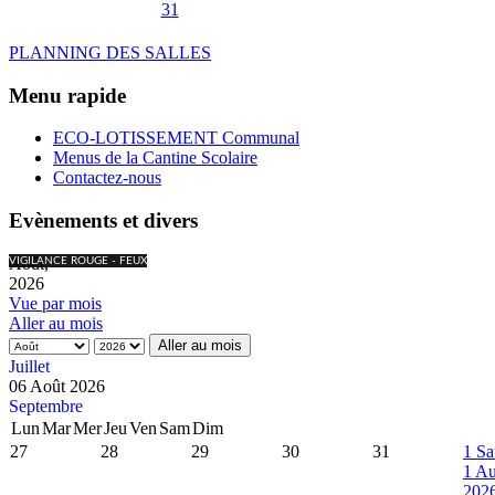
31
PLANNING DES SALLES
Menu rapide
ECO-LOTISSEMENT Communal
Menus de la Cantine Scolaire
Contactez-nous
Evènements et divers
Août,
VIGILANCE ROUGE - FEUX
2026
Vue par mois
Aller au mois
Aller au mois
Juillet
06 Août 2026
Septembre
Lun
Mar
Mer
Jeu
Ven
Sam
Dim
27
28
29
30
31
1
Sa
1 Au
202