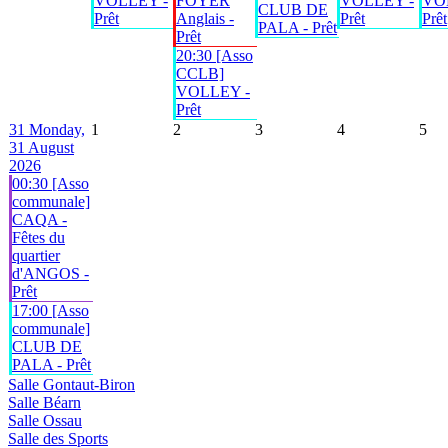
VOLLEY -
FOYER
VOLLEY -
VO
CLUB DE
Prêt
Anglais -
Prêt
Prêt
PALA - Prêt
Prêt
20:30 [Asso
CCLB]
VOLLEY -
Prêt
31
Monday,
1
2
3
4
5
31 August
2026
00:30 [Asso
communale]
CAQA -
Fêtes du
quartier
d'ANGOS -
Prêt
17:00 [Asso
communale]
CLUB DE
PALA - Prêt
Salle Gontaut-Biron
Salle Béarn
Salle Ossau
Salle des Sports