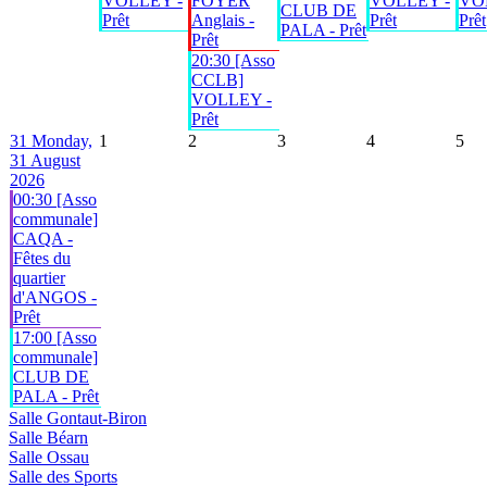
VOLLEY -
FOYER
VOLLEY -
VO
CLUB DE
Prêt
Anglais -
Prêt
Prêt
PALA - Prêt
Prêt
20:30 [Asso
CCLB]
VOLLEY -
Prêt
31
Monday,
1
2
3
4
5
31 August
2026
00:30 [Asso
communale]
CAQA -
Fêtes du
quartier
d'ANGOS -
Prêt
17:00 [Asso
communale]
CLUB DE
PALA - Prêt
Salle Gontaut-Biron
Salle Béarn
Salle Ossau
Salle des Sports