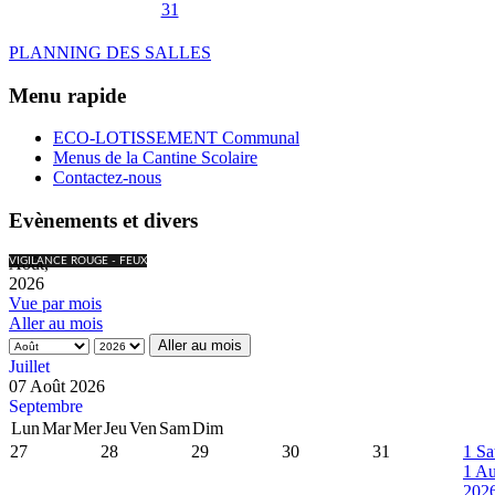
31
PLANNING DES SALLES
Menu rapide
ECO-LOTISSEMENT Communal
Menus de la Cantine Scolaire
Contactez-nous
Evènements et divers
Août,
VIGILANCE ROUGE - FEUX
2026
Vue par mois
Aller au mois
Aller au mois
Juillet
07 Août 2026
Septembre
Lun
Mar
Mer
Jeu
Ven
Sam
Dim
27
28
29
30
31
1
Sa
1 Au
202