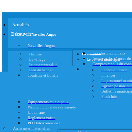
Actualités
Découvrir
Navailles-Angos
Navailles-Angos
Les élus municipaux
Histoire
La commune
Annonce des séances du
Le village
Le conseil municipal
Comptes rendus du cons
Intercommunalité
Plan du village
Le mot du maire
Tourisme et Loisirs
Finances
Le personnel muni
Agence postale c
Bulletins municip
Flash Info
Equipements municipaux
Plan communal de sauvegarde
Urbanisme
Règlement voirie
PLU Intercommunal
Assistantes maternelles