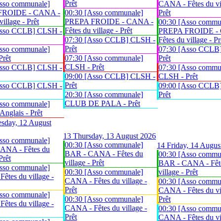
Prêt
sso communale]
CANA - Fêtes du vil
FROIDE - CANA -
00:30 [Asso communale]
Prêt
village - Prêt
PREPA FROIDE - CANA -
00:30 [Asso commu
Fêtes du village - Prêt
Asso CCLB] CLSH -
PREPA FROIDE -
07:30 [Asso CCLB] CLSH -
Fêtes du village - Pr
Prêt
sso communale]
07:30 [Asso CCLB
Prêt
07:30 [Asso communale]
Prêt
CLSH - Prêt
Asso CCLB] CLSH -
07:30 [Asso commu
09:00 [Asso CCLB] CLSH -
CLSH - Prêt
Prêt
Asso CCLB] CLSH -
09:00 [Asso CCLB
20:30 [Asso communale]
Prêt
CLUB DE PALA - Prêt
sso communale]
glais - Prêt
sday, 12 August
13
Thursday, 13 August 2026
sso communale]
00:30 [Asso communale]
14
Friday, 14 Augus
ANA - Fêtes du
BAR - CANA - Fêtes du
00:30 [Asso commu
Prêt
village - Prêt
BAR - CANA - Fêt
sso communale]
00:30 [Asso communale]
village - Prêt
êtes du village -
CANA - Fêtes du village -
00:30 [Asso commu
Prêt
CANA - Fêtes du vil
sso communale]
00:30 [Asso communale]
Prêt
êtes du village -
CANA - Fêtes du village -
00:30 [Asso commu
Prêt
CANA - Fêtes du vil