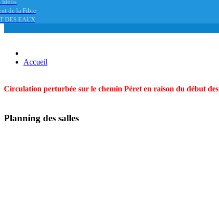
 Idélis
nt de la Fibre
T DES EAUX
Accueil
Circulation perturbée sur le chemin Péret en raison du début des t
Planning des salles