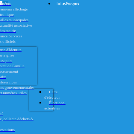
Infos
Cinéma
Pratiques
anneau affichage
ctronique
alles municipales
ctualité associative
es mairie
rance Services
 officiels
rte d'Identité
rte grise
asseport
vret de Famille
ecensement
aire
éléservices
ons gouvernementales
Carte
t numéros utiles
d'électeur
Élections-
actualités
té
e, collecte déchets &
restations