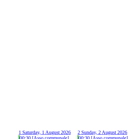
1
Saturday, 1 August 2026
2
Sunday, 2 August 2026
00:30 [Asso communale]
00:30 [Asso communale]