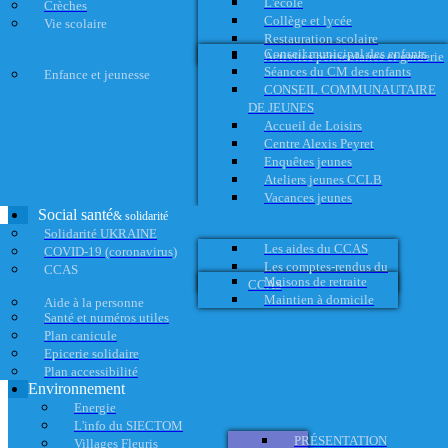
L'école
Crèches
Collège et lycée
Vie scolaire
Restauration scolaire
Conseil municipal des enfants
Activités périscolaires et garderie
Séances du CM des enfants
Enfance et jeunesse
CONSEIL COMMUNAUTAIRE
DE JEUNES
Accueil de Loisirs
Centre Alexis Peyret
Enquêtes jeunes
Ateliers jeunes CCLB
Vacances jeunes
Social santé
& solidarité
Solidarité UKRAINE
Les aides du CCAS
COVID-19 (coronavirus)
Les comptes-rendus du
CCAS
Maisons de retraite
CCAS
Maintien à domicile
Aide à la personne
Santé et numéros utiles
Plan canicule
Epicerie solidaire
Plan accessibilité
Environnement
Energie
L'info du SIECTOM
PRÉSENTATION
Villages Fleuris