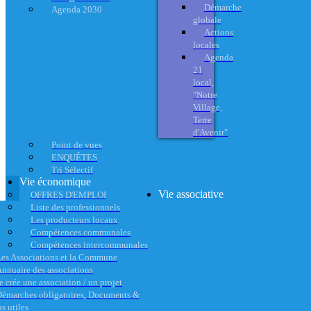
Démarche
Agenda 2030
globale
Actions
locales
Agenda
21
local,
"Notre
Village,
Terre
d'Avenir"
Point de vues
ENQUÊTES
Tri Sélectif
Vie économique
Vie associative
OFFRES D'EMPLOI
Liste des professionnels
Les producteurs locaux
Compétences communales
Compétences intercommunales
es Associations et la Commune
nnuaire des associations
e crée une association / un projet
émarches obligatoires, Documents &
s utiles