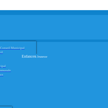
 Conseil Municipal
eil
Enfance
& Jeunesse
cipal
ommunale
aux