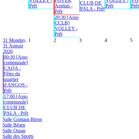
VOLLEY -
FOYER
VOLLEY -
VO
CLUB DE
Prêt
Anglais -
Prêt
Prêt
PALA - Prêt
Prêt
20:30 [Asso
CCLB]
VOLLEY -
Prêt
31
Monday,
1
2
3
4
5
31 August
2026
00:30 [Asso
communale]
CAQA -
Fêtes du
quartier
d'ANGOS -
Prêt
17:00 [Asso
communale]
CLUB DE
PALA - Prêt
Salle Gontaut-Biron
Salle Béarn
Salle Ossau
Salle des Sports