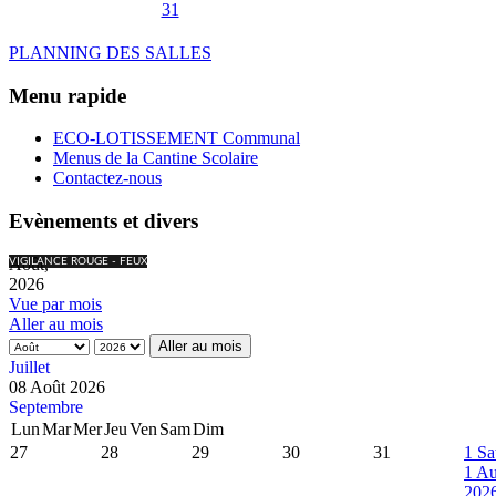
31
PLANNING DES SALLES
Menu rapide
ECO-LOTISSEMENT Communal
Menus de la Cantine Scolaire
Contactez-nous
Evènements et divers
Août,
VIGILANCE ROUGE - FEUX
2026
Vue par mois
Aller au mois
Aller au mois
Juillet
08 Août 2026
Septembre
Lun
Mar
Mer
Jeu
Ven
Sam
Dim
27
28
29
30
31
1
Sa
1 Au
202