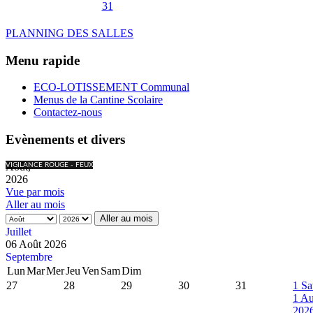
31
PLANNING DES SALLES
Menu rapide
ECO-LOTISSEMENT Communal
Menus de la Cantine Scolaire
Contactez-nous
Evènements et divers
Août,
VIGILANCE ROUGE - FEUX
2026
Vue par mois
Aller au mois
Aller au mois
Juillet
06 Août 2026
Septembre
Lun
Mar
Mer
Jeu
Ven
Sam
Dim
27
28
29
30
31
1
Sa
1 Au
202