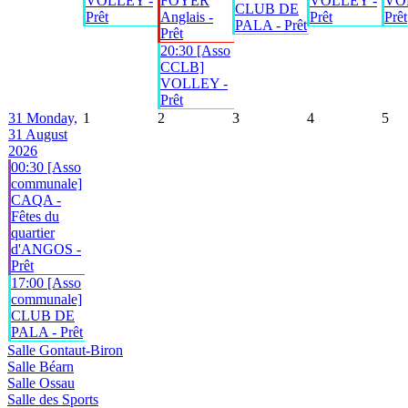
VOLLEY -
FOYER
VOLLEY -
VO
CLUB DE
Prêt
Anglais -
Prêt
Prêt
PALA - Prêt
Prêt
20:30 [Asso
CCLB]
VOLLEY -
Prêt
31
Monday,
1
2
3
4
5
31 August
2026
00:30 [Asso
communale]
CAQA -
Fêtes du
quartier
d'ANGOS -
Prêt
17:00 [Asso
communale]
CLUB DE
PALA - Prêt
Salle Gontaut-Biron
Salle Béarn
Salle Ossau
Salle des Sports