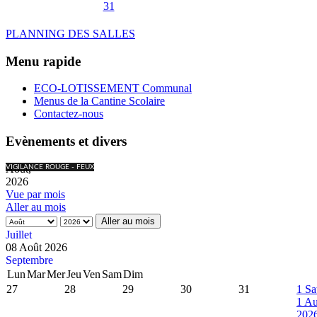
31
PLANNING DES SALLES
Menu rapide
ECO-LOTISSEMENT Communal
Menus de la Cantine Scolaire
Contactez-nous
Evènements et divers
Août,
VIGILANCE ROUGE - FEUX
2026
Vue par mois
Aller au mois
Aller au mois
Juillet
08 Août 2026
Septembre
Lun
Mar
Mer
Jeu
Ven
Sam
Dim
27
28
29
30
31
1
Sa
1 Au
202