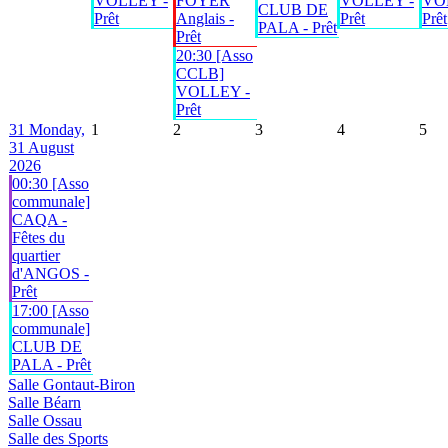
VOLLEY -
FOYER
VOLLEY -
VO
CLUB DE
Prêt
Anglais -
Prêt
Prêt
PALA - Prêt
Prêt
20:30 [Asso
CCLB]
VOLLEY -
Prêt
31
Monday,
1
2
3
4
5
31 August
2026
00:30 [Asso
communale]
CAQA -
Fêtes du
quartier
d'ANGOS -
Prêt
17:00 [Asso
communale]
CLUB DE
PALA - Prêt
Salle Gontaut-Biron
Salle Béarn
Salle Ossau
Salle des Sports