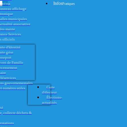
Infos
Cinéma
Pratiques
anneau affichage
ctronique
alles municipales
ctualité associative
es mairie
rance Services
 officiels
rte d'Identité
rte grise
asseport
vret de Famille
ecensement
aire
éléservices
ons gouvernementales
Carte
t numéros utiles
d'électeur
Élections-
actualités
té
e, collecte déchets &
restations