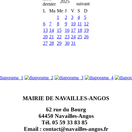
2025
L
Ma
Me
J
V
S
D
1
2
3
4
5
6
7
8
9
10
11
12
13
14
15
16
17
18
19
20
21
22
23
24
25
26
27
28
29
30
31
MAIRIE DE NAVAILLES-ANGOS
62 rue du Bourg
64450 Navailles-Angos
Tél. 05 59 33 83 85
Email : contact@navailles-angos.fr