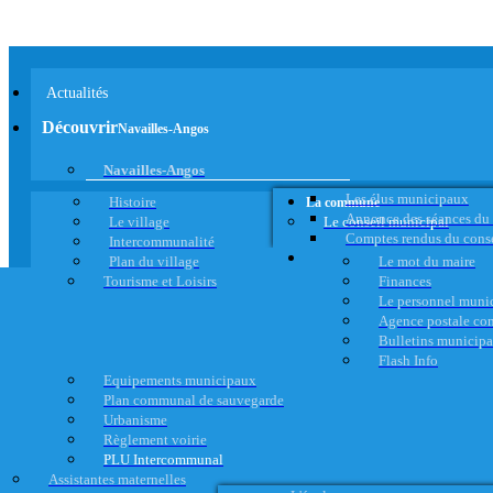
Actualités
Découvrir
Navailles-Angos
Navailles-Angos
Les élus municipaux
Histoire
La commune
Annonce des séances du
Le village
Le conseil municipal
Comptes rendus du cons
Intercommunalité
Plan du village
Le mot du maire
Tourisme et Loisirs
Finances
Le personnel muni
Agence postale c
Bulletins municip
Flash Info
Equipements municipaux
Plan communal de sauvegarde
Urbanisme
Règlement voirie
PLU Intercommunal
Assistantes maternelles