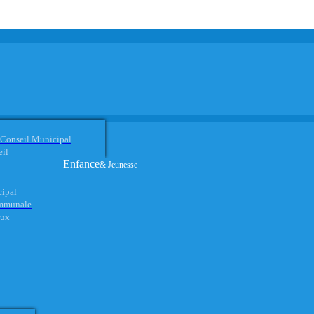
 Conseil Municipal
eil
Enfance
& Jeunesse
cipal
ommunale
aux