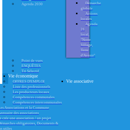
Démarche
Agenda 2030
globale
Actions
locales
Agenda
21
local,
"Notre
Village,
Terre
d'Avenir"
Point de vues
ENQUÊTES
Tri Sélectif
Vie économique
Vie associative
OFFRES D'EMPLOI
Liste des professionnels
Les producteurs locaux
Compétences communales
Compétences intercommunales
es Associations et la Commune
nnuaire des associations
e crée une association / un projet
émarches obligatoires, Documents &
s utiles