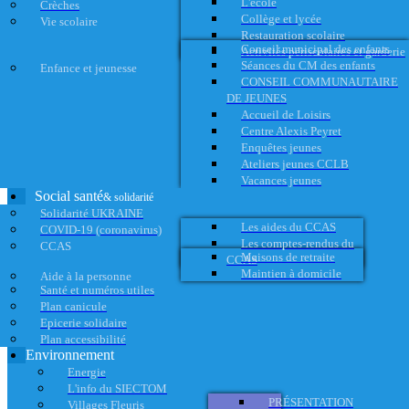
L'école
Crèches
Collège et lycée
Vie scolaire
Restauration scolaire
Conseil municipal des enfants
Activités périscolaires et garderie
Séances du CM des enfants
Enfance et jeunesse
CONSEIL COMMUNAUTAIRE
DE JEUNES
Accueil de Loisirs
Centre Alexis Peyret
Enquêtes jeunes
Ateliers jeunes CCLB
Vacances jeunes
Social santé
& solidarité
Solidarité UKRAINE
Les aides du CCAS
COVID-19 (coronavirus)
Les comptes-rendus du
CCAS
Maisons de retraite
CCAS
Maintien à domicile
Aide à la personne
Santé et numéros utiles
Plan canicule
Epicerie solidaire
Plan accessibilité
Environnement
Energie
L'info du SIECTOM
PRÉSENTATION
Villages Fleuris