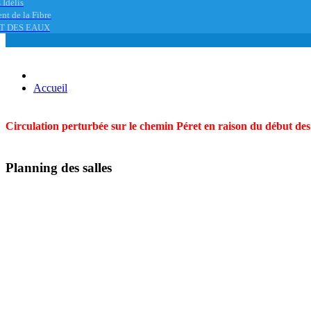
 Idélis
nt de la Fibre
T DES EAUX
Accueil
Circulation perturbée sur le chemin Péret en raison du début des t
Planning des salles