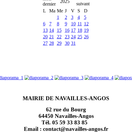
2025
L
Ma
Me
J
V
S
D
1
2
3
4
5
6
7
8
9
10
11
12
13
14
15
16
17
18
19
20
21
22
23
24
25
26
27
28
29
30
31
MAIRIE DE NAVAILLES-ANGOS
62 rue du Bourg
64450 Navailles-Angos
Tél. 05 59 33 83 85
Email : contact@navailles-angos.fr