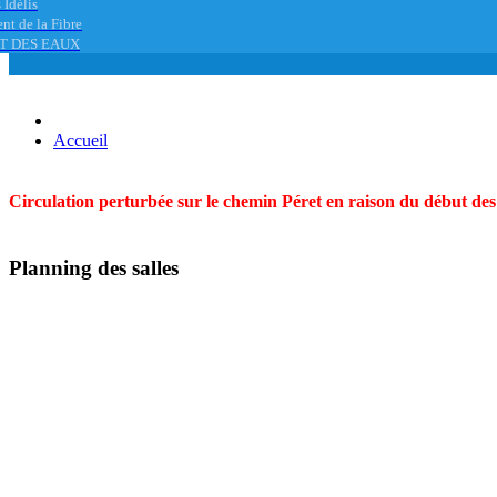
 Idélis
nt de la Fibre
T DES EAUX
Accueil
Circulation perturbée sur le chemin Péret en raison du début des t
Planning des salles