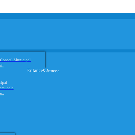
 Conseil Municipal
eil
Enfance
& Jeunesse
cipal
ommunale
aux