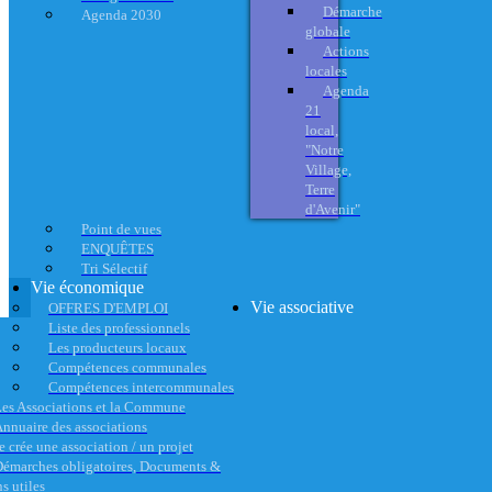
Démarche
Agenda 2030
globale
Actions
locales
Agenda
21
local,
"Notre
Village,
Terre
d'Avenir"
Point de vues
ENQUÊTES
Tri Sélectif
Vie économique
Vie associative
OFFRES D'EMPLOI
Liste des professionnels
Les producteurs locaux
Compétences communales
Compétences intercommunales
es Associations et la Commune
nnuaire des associations
e crée une association / un projet
émarches obligatoires, Documents &
s utiles