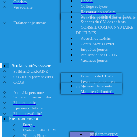
L'école
Crèches
Collège et lycée
Vie scolaire
Restauration scolaire
Conseil municipal des enfants
Activités périscolaires et garderie
Séances du CM des enfants
Enfance et jeunesse
CONSEIL COMMUNAUTAIRE
DE JEUNES
Accueil de Loisirs
Centre Alexis Peyret
Enquêtes jeunes
Ateliers jeunes CCLB
Vacances jeunes
Social santé
& solidarité
Solidarité UKRAINE
Les aides du CCAS
COVID-19 (coronavirus)
Les comptes-rendus du
CCAS
Maisons de retraite
CCAS
Maintien à domicile
Aide à la personne
Santé et numéros utiles
Plan canicule
Epicerie solidaire
Plan accessibilité
Environnement
Energie
L'info du SIECTOM
PRÉSENTATION
Villages Fleuris