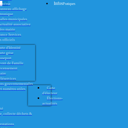
Infos
Cinéma
Pratiques
anneau affichage
ctronique
alles municipales
ctualité associative
es mairie
rance Services
 officiels
rte d'Identité
rte grise
asseport
vret de Famille
ecensement
aire
éléservices
ons gouvernementales
Carte
t numéros utiles
d'électeur
Élections-
actualités
té
e, collecte déchets &
restations