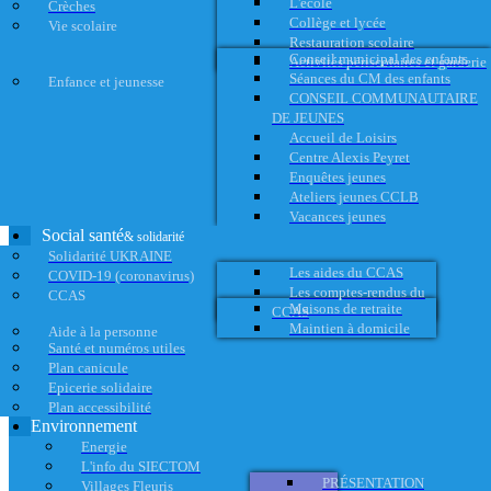
L'école
Crèches
Collège et lycée
Vie scolaire
Restauration scolaire
Conseil municipal des enfants
Activités périscolaires et garderie
Séances du CM des enfants
Enfance et jeunesse
CONSEIL COMMUNAUTAIRE
DE JEUNES
Accueil de Loisirs
Centre Alexis Peyret
Enquêtes jeunes
Ateliers jeunes CCLB
Vacances jeunes
Social santé
& solidarité
Solidarité UKRAINE
Les aides du CCAS
COVID-19 (coronavirus)
Les comptes-rendus du
CCAS
Maisons de retraite
CCAS
Maintien à domicile
Aide à la personne
Santé et numéros utiles
Plan canicule
Epicerie solidaire
Plan accessibilité
Environnement
Energie
L'info du SIECTOM
PRÉSENTATION
Villages Fleuris