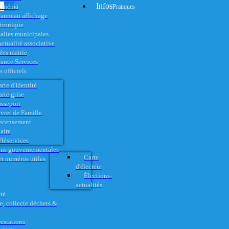
Infos
Cinéma
Pratiques
anneau affichage
ctronique
alles municipales
ctualité associative
es mairie
rance Services
 officiels
rte d'Identité
rte grise
asseport
vret de Famille
ecensement
aire
éléservices
ons gouvernementales
Carte
t numéros utiles
d'électeur
Élections-
actualités
té
e, collecte déchets &
restations