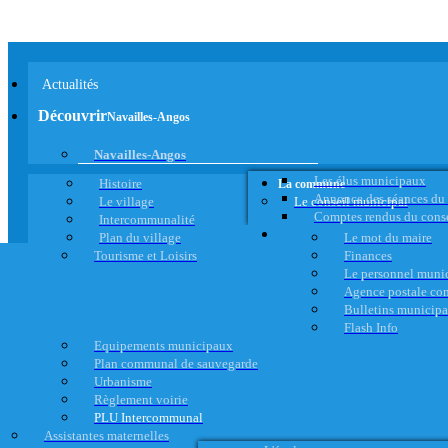
Actualités
Découvrir
Navailles-Angos
Navailles-Angos
Les élus municipaux
Histoire
La commune
Annonce des séances du
Le village
Le conseil municipal
Comptes rendus du cons
Intercommunalité
Plan du village
Le mot du maire
Tourisme et Loisirs
Finances
Le personnel muni
Agence postale c
Bulletins municip
Flash Info
Equipements municipaux
Plan communal de sauvegarde
Urbanisme
Règlement voirie
PLU Intercommunal
Assistantes maternelles