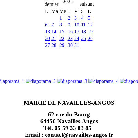
2025
L
Ma
Me
J
V
S
D
1
2
3
4
5
6
7
8
9
10
11
12
13
14
15
16
17
18
19
20
21
22
23
24
25
26
27
28
29
30
31
MAIRIE DE NAVAILLES-ANGOS
62 rue du Bourg
64450 Navailles-Angos
Tél. 05 59 33 83 85
Email : contact@navailles-angos.fr