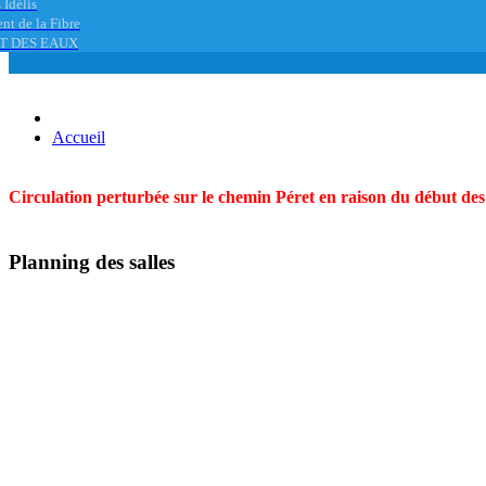
 Idélis
nt de la Fibre
T DES EAUX
Accueil
Circulation perturbée sur le chemin Péret en raison du début des t
Planning des salles