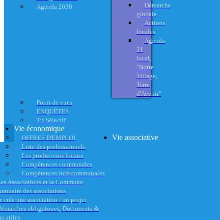
Démarche
Agenda 2030
globale
Actions
locales
Agenda
21
local,
"Notre
Village,
Terre
d'Avenir"
Point de vues
ENQUÊTES
Tri Sélectif
Vie économique
Vie associative
OFFRES D'EMPLOI
Liste des professionnels
Les producteurs locaux
Compétences communales
Compétences intercommunales
es Associations et la Commune
nnuaire des associations
e crée une association / un projet
émarches obligatoires, Documents &
s utiles