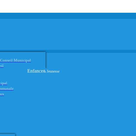
 Conseil Municipal
eil
Enfance
& Jeunesse
cipal
ommunale
aux