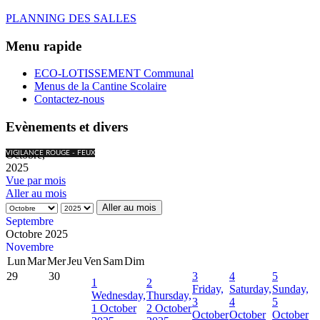
PLANNING DES SALLES
Menu rapide
ECO-LOTISSEMENT Communal
Menus de la Cantine Scolaire
Contactez-nous
Evènements et divers
Octobre,
VIGILANCE ROUGE - FEUX
2025
Vue par mois
Aller au mois
Aller au mois
Septembre
Octobre 2025
Novembre
Lun
Mar
Mer
Jeu
Ven
Sam
Dim
29
30
3
4
5
1
2
Friday,
Saturday,
Sunday,
Wednesday,
Thursday,
3
4
5
1 October
2 October
October
October
October