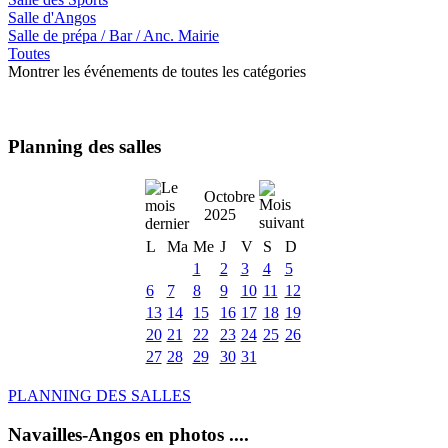
Salle d'Angos
Salle de prépa / Bar / Anc. Mairie
Toutes
Montrer les événements de toutes les catégories
Planning des salles
Octobre
2025
L
Ma
Me
J
V
S
D
1
2
3
4
5
6
7
8
9
10
11
12
13
14
15
16
17
18
19
20
21
22
23
24
25
26
27
28
29
30
31
PLANNING DES SALLES
Navailles-Angos en photos ....