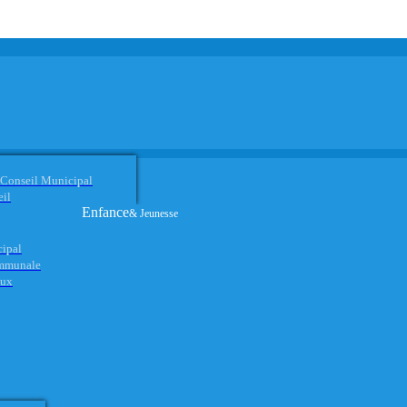
 Conseil Municipal
eil
Enfance
& Jeunesse
cipal
ommunale
aux