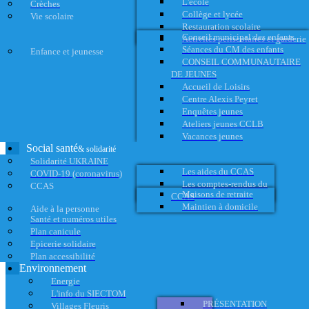
L'école
Crèches
Collège et lycée
Vie scolaire
Restauration scolaire
Conseil municipal des enfants
Activités périscolaires et garderie
Séances du CM des enfants
Enfance et jeunesse
CONSEIL COMMUNAUTAIRE
DE JEUNES
Accueil de Loisirs
Centre Alexis Peyret
Enquêtes jeunes
Ateliers jeunes CCLB
Vacances jeunes
Social santé
& solidarité
Solidarité UKRAINE
Les aides du CCAS
COVID-19 (coronavirus)
Les comptes-rendus du
CCAS
Maisons de retraite
CCAS
Maintien à domicile
Aide à la personne
Santé et numéros utiles
Plan canicule
Epicerie solidaire
Plan accessibilité
Environnement
Energie
L'info du SIECTOM
PRÉSENTATION
Villages Fleuris