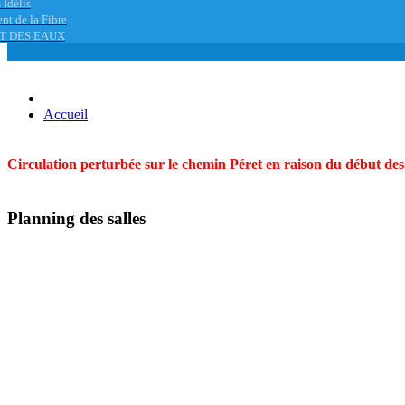
 Idélis
nt de la Fibre
T DES EAUX
Accueil
Circulation perturbée sur le chemin Péret en raison du début des t
Planning des salles