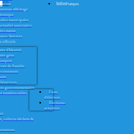
Infos
Cinéma
Pratiques
anneau affichage
ctronique
alles municipales
ctualité associative
es mairie
rance Services
 officiels
rte d'Identité
rte grise
asseport
vret de Famille
ecensement
aire
éléservices
ons gouvernementales
Carte
t numéros utiles
d'électeur
Élections-
actualités
té
e, collecte déchets &
restations