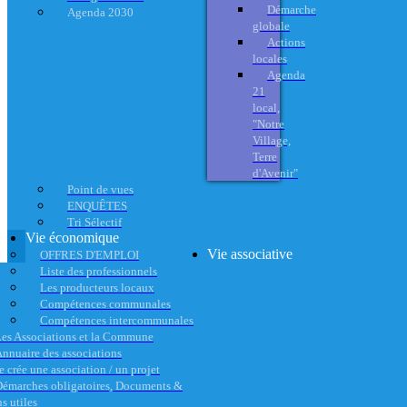
Démarche
Agenda 2030
globale
Actions
locales
Agenda
21
local,
"Notre
Village,
Terre
d'Avenir"
Point de vues
ENQUÊTES
Tri Sélectif
Vie économique
Vie associative
OFFRES D'EMPLOI
Liste des professionnels
Les producteurs locaux
Compétences communales
Compétences intercommunales
es Associations et la Commune
nnuaire des associations
e crée une association / un projet
émarches obligatoires, Documents &
s utiles