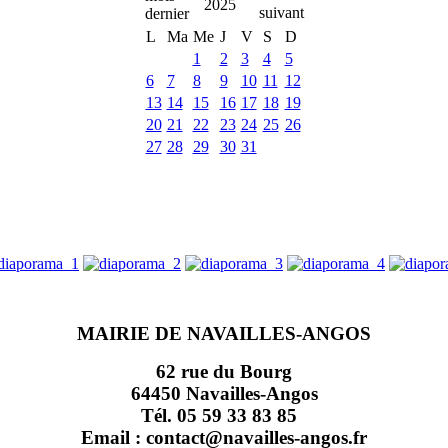
2025
L
Ma
Me
J
V
S
D
1
2
3
4
5
6
7
8
9
10
11
12
13
14
15
16
17
18
19
20
21
22
23
24
25
26
27
28
29
30
31
MAIRIE DE NAVAILLES-ANGOS
62 rue du Bourg
64450 Navailles-Angos
Tél. 05 59 33 83 85
Email : contact@navailles-angos.fr