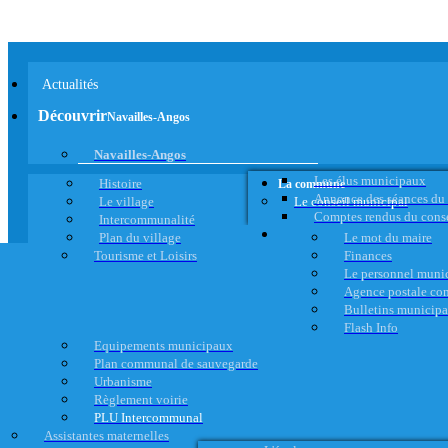
Actualités
Découvrir
Navailles-Angos
Navailles-Angos
Les élus municipaux
Histoire
La commune
Annonce des séances du
Le village
Le conseil municipal
Comptes rendus du cons
Intercommunalité
Plan du village
Le mot du maire
Tourisme et Loisirs
Finances
Le personnel muni
Agence postale c
Bulletins municip
Flash Info
Equipements municipaux
Plan communal de sauvegarde
Urbanisme
Règlement voirie
PLU Intercommunal
Assistantes maternelles