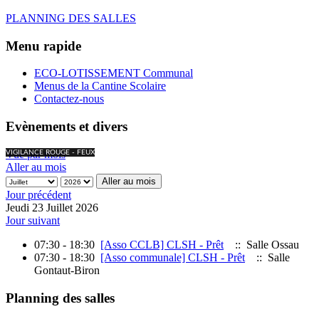
PLANNING DES SALLES
Menu rapide
ECO-LOTISSEMENT Communal
Menus de la Cantine Scolaire
Contactez-nous
Evènements et divers
Vue par mois
VIGILANCE ROUGE - FEUX
Aller au mois
Aller au mois
Jour précédent
Jeudi 23 Juillet 2026
Jour suivant
07:30 - 18:30
[Asso CCLB] CLSH - Prêt
:: Salle Ossau
07:30 - 18:30
[Asso communale] CLSH - Prêt
:: Salle
Gontaut-Biron
Planning des salles